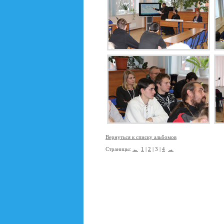
Вернуться к списку альбомов
Страницы:
←
1
|
2
| 3 |
4
→