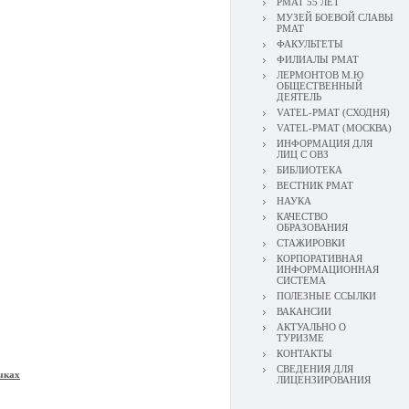
РМАТ 55 ЛЕТ
МУЗЕЙ БОЕВОЙ СЛАВЫ
РМАТ
ФАКУЛЬТЕТЫ
ФИЛИАЛЫ РМАТ
ЛЕРМОНТОВ М.Ю
ОБЩЕСТВЕННЫЙ
ДЕЯТЕЛЬ
VATEL-РМАТ (СХОДНЯ)
VATEL-РМАТ (МОСКВА)
ИНФОРМАЦИЯ ДЛЯ
ЛИЦ С ОВЗ
БИБЛИОТЕКА
ВЕСТНИК РМАТ
НАУКА
КАЧЕСТВО
ОБРАЗОВАНИЯ
СТАЖИРОВКИ
КОРПОРАТИВНАЯ
ИНФОРМАЦИОННАЯ
СИСТЕМА
ПОЛЕЗНЫЕ ССЫЛКИ
ВАКАНСИИ
АКТУАЛЬНО О
ТУРИЗМЕ
КОНТАКТЫ
СВЕДЕНИЯ ДЛЯ
ыках
ЛИЦЕНЗИРОВАНИЯ