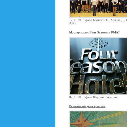
17.11.2016 фото Беляевой Е., Халина Д.,
А.Ю.
Мастер-класс Four Seasons в РМАТ
02.11.2016 фото Юдиной Валерии
Всемирный день туризма