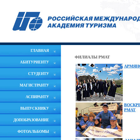
ГЛАВНАЯ
ФИЛИАЛЫ РМАТ
АБИТУРИЕНТУ
АРМЯН
СТУДЕНТУ
МАГИСТРАНТУ
АСПИРАНТУ
ВОСКР
ВЫПУСКНИКУ
РМАТ
ДОПОБРАЗОВАНИЕ
ФОТОАЛЬБОМЫ