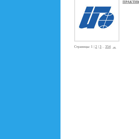
ПРАКТИК
Страницы: 1 |
2
|
3
..
354
→