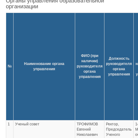
Органы управления образовательной
организации
ФИО (при
Должность
наличии)
Наименование органа
руководителя
н
№
руководителя
управления
органа
органа
управления
управления
1
Ученый совет
ТРОФИМОВ
Ректор,
1
Евгений
Председатель
М
Николаевич
Ученого
о