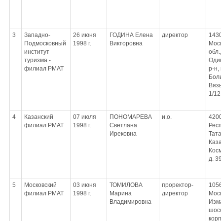
3
Западно-
26 июня
ГОДИНА Елена
директор
143
Подмосковный
1998 г.
Викторовна
Мос
институт
обл.
туризма -
Оди
филиал РМАТ
р-н,
Бол
Вяз
1/12
4
Казанский
07 июля
ПОНОМАРЕВА
и.о.
420
филиал РМАТ
1998 г.
Светлана
Рес
Ирековна
Тата
Каза
Кос
д. 3
5
Московский
03 июня
ТОМИЛОВА
проректор-
105
филиал РМАТ
1998 г.
Марина
директор
Моск
Владимировна
Изм
шосс
корп