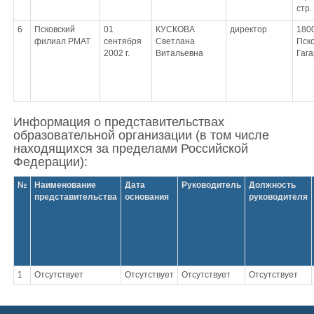
стр.
6
Псковский
01
КУСКОВА
директор
1800
филиал РМАТ
сентября
Светлана
Пско
2002 г.
Витальевна
Гага
Информация о представительствах
образовательной организации (в том числе
находящихся за пределами Российской
Федерации):
№
Наименование
Дата
Руководитель
Должность
представительства
основания
руководителя
1
Отсутствует
Отсутствует
Отсутствует
Отсутствует