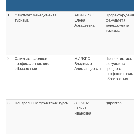
1
Факультет менеджмента
АЛИЛУЙКО
Проректор-дека
туризма
Елена
факультета
Аркадьевна
менеджмента
туризма
2
Факультет среднего
ЖИДКИХ
Проректор, дека
профессионального
Владимир
факультета
образование
Александрович
среднего
профессиональ
образования
3
Центральные туристские курсы
ЗОРИНА
Директор
Галина
Ивановна