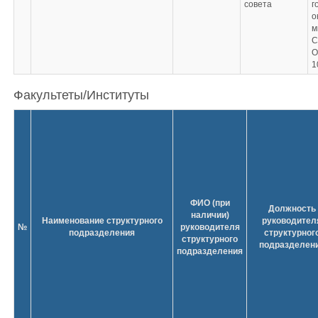
совета
г
о
м
С
О
1
Факультеты/Институты
ФИО (при
Должность
наличии)
Наименование структурного
руководител
№
руководителя
подразделения
структурног
структурного
подразделен
подразделения