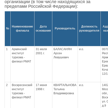
организации (в том числе находящихся за
пределами Российской Федерации):
Наименование
Дата
Должность
Адр
№
Руководитель
филиала
основания
руководителя
на
1
Армянский
31 июля
БАЛАСАНЯН
и.о.
0070
институт
2001 г.
Арсен
Рес
туризма -
Левушeвич
Арме
филиал РМАТ
Ерев
Ерв
Коча
12/1
2
Воскресенский
17 июня
КВАРТАЛЬНОВА
и.о.
140
институт
1998 г.
Татьяна
Мос
туризма -
Владимировна
обл.,
филиал РМАТ
Воск
ул. 
д.9