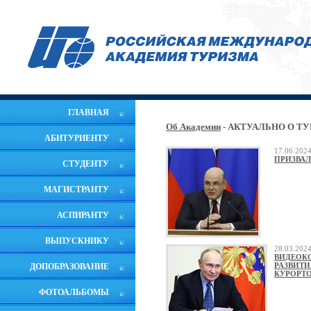
ГЛАВНАЯ
Об Академии
- АКТУАЛЬНО О Т
АБИТУРИЕНТУ
17.06.20
ПРИЗВАЛ
СТУДЕНТУ
МАГИСТРАНТУ
АСПИРАНТУ
ВЫПУСКНИКУ
28.03.20
ВИДЕОК
РАЗВИТИ
ДОПОБРАЗОВАНИЕ
КУРОРТО
ФОТОАЛЬБОМЫ