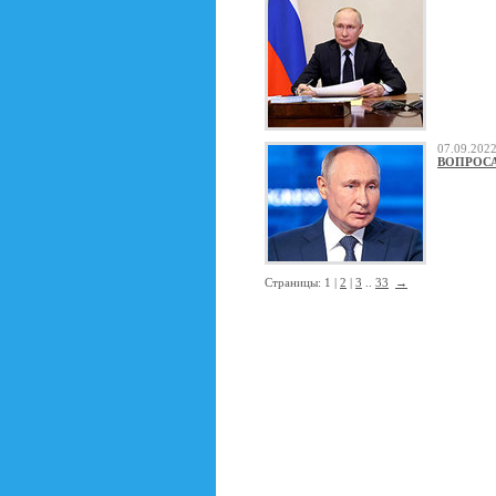
07.09.20
ВОПРОСА
Страницы: 1 |
2
|
3
..
33
→