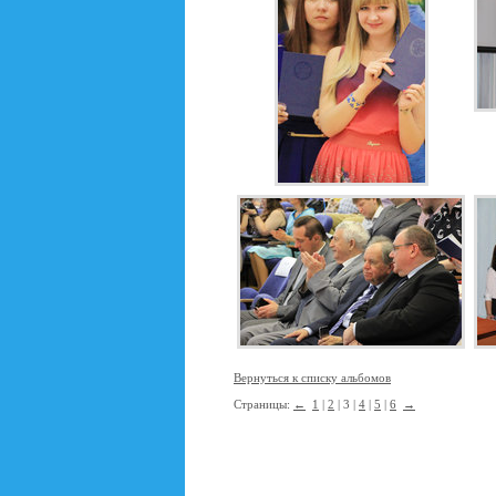
Вернуться к списку альбомов
Страницы:
←
1
|
2
| 3 |
4
|
5
|
6
→