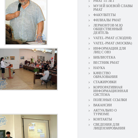
РМАТ 55 ЛЕТ
МУЗЕЙ БОЕВОЙ СЛАВЫ
РМАТ
ФАКУЛЬТЕТЫ
ФИЛИАЛЫ РМАТ
ЛЕРМОНТОВ М.Ю
ОБЩЕСТВЕННЫЙ
ДЕЯТЕЛЬ
VATEL-РМАТ (СХОДНЯ)
VATEL-РМАТ (МОСКВА)
ИНФОРМАЦИЯ ДЛЯ
ЛИЦ С ОВЗ
БИБЛИОТЕКА
ВЕСТНИК РМАТ
НАУКА
КАЧЕСТВО
ОБРАЗОВАНИЯ
СТАЖИРОВКИ
КОРПОРАТИВНАЯ
ИНФОРМАЦИОННАЯ
СИСТЕМА
ПОЛЕЗНЫЕ ССЫЛКИ
ВАКАНСИИ
АКТУАЛЬНО О
ТУРИЗМЕ
КОНТАКТЫ
СВЕДЕНИЯ ДЛЯ
ЛИЦЕНЗИРОВАНИЯ