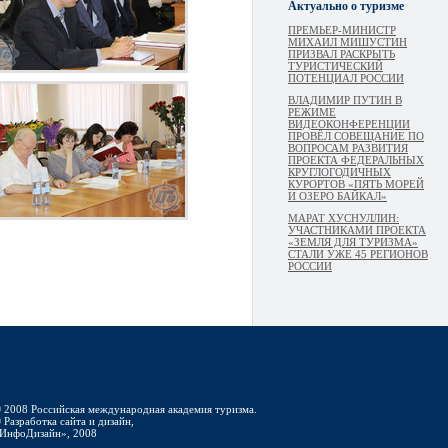
Актуально о туризме
ПРЕМЬЕР-МИНИСТР
МИХАИЛ МИШУСТИН
ПРИЗВАЛ РАСКРЫТЬ
ТУРИСТИЧЕСКИЙ
ПОТЕНЦИАЛ РОССИИ
ВЛАДИМИР ПУТИН В
РЕЖИМЕ
ВИДЕОКОНФЕРЕНЦИИ
ПРОВЁЛ СОВЕЩАНИЕ ПО
ВОПРОСАМ РАЗВИТИЯ
ПРОЕКТА ФЕДЕРАЛЬНЫХ
КРУГЛОГОДИЧНЫХ
КУРОРТОВ «ПЯТЬ МОРЕЙ
И ОЗЕРО БАЙКАЛ»
МАРАТ ХУСНУЛЛИН:
УЧАСТНИКАМИ ПРОЕКТА
«ЗЕМЛЯ ДЛЯ ТУРИЗМА»
СТАЛИ УЖЕ 45 РЕГИОНОВ
РОССИИ
 2008 Российская международная академия туризма.
 Разработка сайта и дизайн,
ИнфоДизайн», 2008