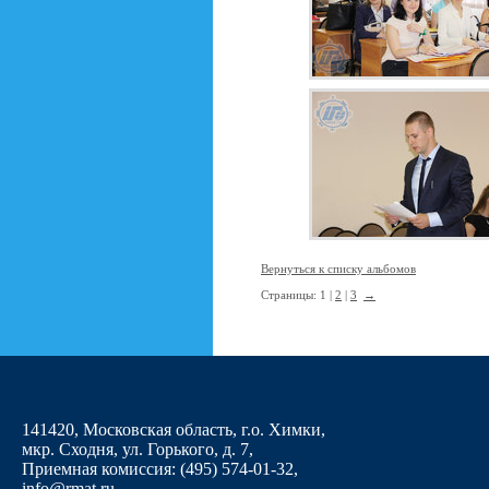
Вернуться к списку альбомов
Страницы: 1 |
2
|
3
→
141420, Московская область, г.о. Химки,
мкр. Сходня, ул. Горького, д. 7
,
Приемная комиссия: (495) 574-01-32,
info@rmat.ru