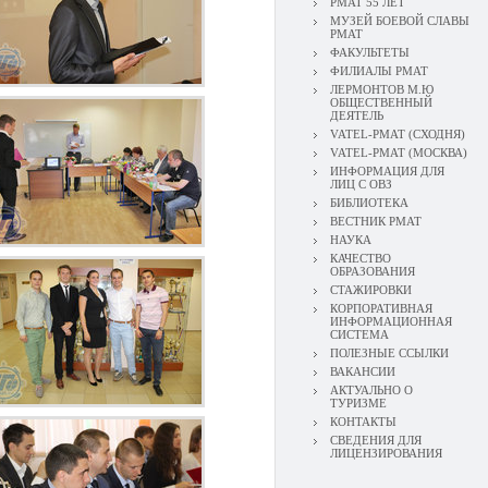
РМАТ 55 ЛЕТ
МУЗЕЙ БОЕВОЙ СЛАВЫ
РМАТ
ФАКУЛЬТЕТЫ
ФИЛИАЛЫ РМАТ
ЛЕРМОНТОВ М.Ю
ОБЩЕСТВЕННЫЙ
ДЕЯТЕЛЬ
VATEL-РМАТ (СХОДНЯ)
VATEL-РМАТ (МОСКВА)
ИНФОРМАЦИЯ ДЛЯ
ЛИЦ С ОВЗ
БИБЛИОТЕКА
ВЕСТНИК РМАТ
НАУКА
КАЧЕСТВО
ОБРАЗОВАНИЯ
СТАЖИРОВКИ
КОРПОРАТИВНАЯ
ИНФОРМАЦИОННАЯ
СИСТЕМА
ПОЛЕЗНЫЕ ССЫЛКИ
ВАКАНСИИ
АКТУАЛЬНО О
ТУРИЗМЕ
КОНТАКТЫ
СВЕДЕНИЯ ДЛЯ
ЛИЦЕНЗИРОВАНИЯ