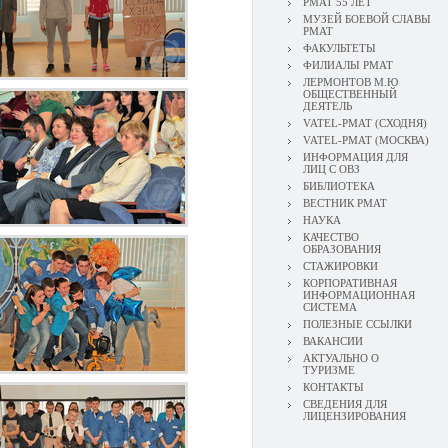
РМАТ 55 ЛЕТ
МУЗЕЙ БОЕВОЙ СЛАВЫ
РМАТ
ФАКУЛЬТЕТЫ
ФИЛИАЛЫ РМАТ
ЛЕРМОНТОВ М.Ю
ОБЩЕСТВЕННЫЙ
ДЕЯТЕЛЬ
VATEL-РМАТ (СХОДНЯ)
VATEL-РМАТ (МОСКВА)
ИНФОРМАЦИЯ ДЛЯ
ЛИЦ С ОВЗ
БИБЛИОТЕКА
ВЕСТНИК РМАТ
НАУКА
КАЧЕСТВО
ОБРАЗОВАНИЯ
СТАЖИРОВКИ
КОРПОРАТИВНАЯ
ИНФОРМАЦИОННАЯ
СИСТЕМА
ПОЛЕЗНЫЕ ССЫЛКИ
ВАКАНСИИ
АКТУАЛЬНО О
ТУРИЗМЕ
КОНТАКТЫ
СВЕДЕНИЯ ДЛЯ
ЛИЦЕНЗИРОВАНИЯ