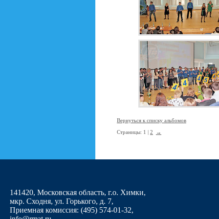
Вернуться к списку альбомов
Страницы: 1 |
2
→
141420, Московская область, г.о. Химки,
мкр. Сходня, ул. Горького, д. 7
,
Приемная комиссия: (495) 574-01-32,
info@rmat.ru