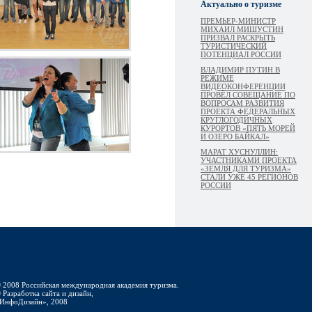
Актуально о туризме
ПРЕМЬЕР-МИНИСТР
МИХАИЛ МИШУСТИН
ПРИЗВАЛ РАСКРЫТЬ
ТУРИСТИЧЕСКИЙ
ПОТЕНЦИАЛ РОССИИ
ВЛАДИМИР ПУТИН В
РЕЖИМЕ
ВИДЕОКОНФЕРЕНЦИИ
ПРОВЁЛ СОВЕЩАНИЕ ПО
ВОПРОСАМ РАЗВИТИЯ
ПРОЕКТА ФЕДЕРАЛЬНЫХ
КРУГЛОГОДИЧНЫХ
КУРОРТОВ «ПЯТЬ МОРЕЙ
И ОЗЕРО БАЙКАЛ»
МАРАТ ХУСНУЛЛИН:
УЧАСТНИКАМИ ПРОЕКТА
«ЗЕМЛЯ ДЛЯ ТУРИЗМА»
СТАЛИ УЖЕ 45 РЕГИОНОВ
РОССИИ
 2008 Российская международная академия туризма.
 Разработка сайта и дизайн,
ИнфоДизайн», 2008