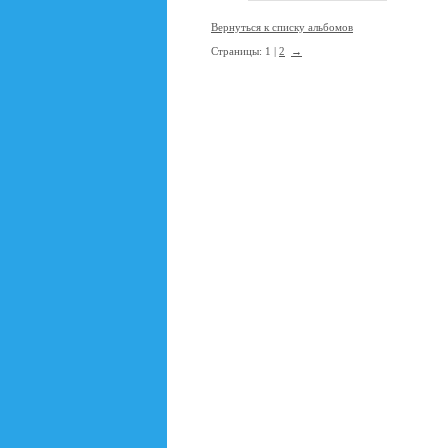
Вернуться к списку альбомов
Страницы: 1 |
2
→