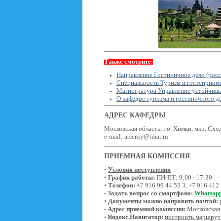
Также смотрите:
Направление Гостиничное дело (росс
Специальность Туризм и гостеприим
Магистратура Управление устойчивы
О кафедре туризма и гостиничного д
АДРЕС КАФЕДРЫ
Московская область, г.о. Химки, мкр. Сход
e-mail: arseniy@rmat.ru
ПРИЕМНАЯ КОМИССИЯ
•
Условия поступления
•
График работы:
ПН-ПТ: 9:00 - 17:30
•
Телефон:
+7 916 99 44 55 3, +7 916 412
Задать вопрос со смартфона:
Whatsap
•
•
Документы можно направить почтой
:
Адрес приемной комиссии:
Московская о
•
Яндекс.Навигатор:
построить маршрут
•