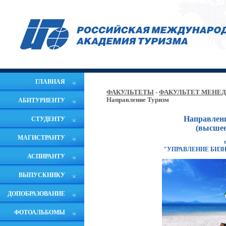
ГЛАВНАЯ
ФАКУЛЬТЕТЫ
-
ФАКУЛЬТЕТ МЕНЕ
Направление Туризм
АБИТУРИЕНТУ
Направлени
СТУДЕНТУ
(высшее
МАГИСТРАНТУ
"УПРАВЛЕНИЕ БИЗ
АСПИРАНТУ
ВЫПУСКНИКУ
ДОПОБРАЗОВАНИЕ
ФОТОАЛЬБОМЫ