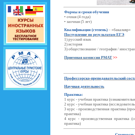
Формы и сроки обучения
• очная (4 года)
• заочная (5 лет)
Квалификация (степень)
– «бакалавр»
Поступление по результатам ЕГЭ
:
1)
русский язык
2)
история
3) о
бществознание / география / иностра
Приемная комиссия РМАТ
>>
Профессорско-преподавательский сост
Научная деятельность
Практика
:
1 курс - учебная практика (ознакомитель
2 курс - учебная практика (исследователь
3 курс - производственная практика (пр
практика)
4 курс - производственная практика (с
практика)
Стоимость 