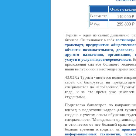
Очное отделе
В семестр
149 900 ₽
В год
299 800 ₽
Туризм – один из самых динамично ра
бизнеса. Он включает в себя
гостиницы
транспорт, предприятия общественно
объекты познавательного, делового, 
другого назначения, организации,
услуги и услуги гидов-переводчиков
. 
приложения сил все большего количес
наши выпускники в настоящее время вос
43.03.02 Туризм - является новым напра
своей он базируется на предыдущем 
специалистов по направлению "Туризм"
года, и за это время уже накопле
студентами.
Подготовка бакалавров по направлени
вперед в подготовке кадров для турис
создано с учетом опыта обучения студе
специальности "Менеджмент организаци
и отличается от нее большей практиче
больше времени отводится на
практик
информационных технологий, психо