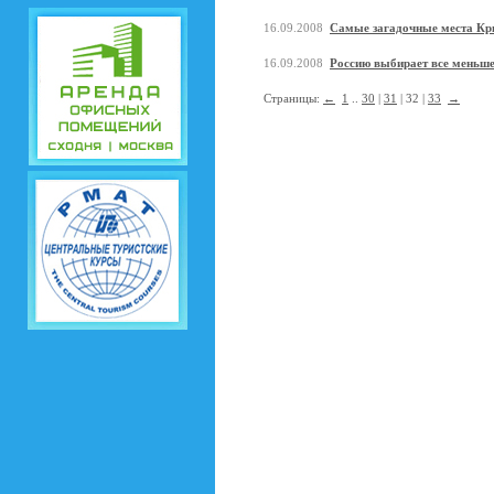
16.09.2008
Самые загадочные места К
16.09.2008
Россию выбирает все меньше
Страницы:
←
1
..
30
|
31
| 32 |
33
→