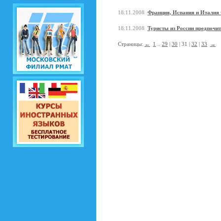
18.11.2008
Франция, Испания и Италия 
18.11.2008
Туристы из России предпочи
Страницы:
←
1
..
29
|
30
| 31 |
32
|
33
→