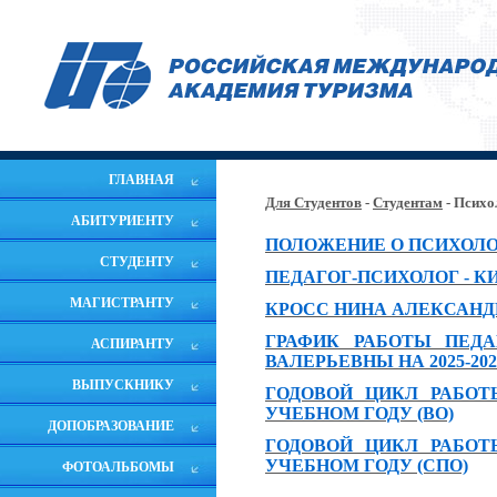
ГЛАВНАЯ
Для Студентов
-
Студентам
- Психо
АБИТУРИЕНТУ
ПОЛОЖЕНИЕ О ПСИХОЛ
СТУДЕНТУ
ПЕДАГОГ-ПСИХОЛОГ - 
МАГИСТРАНТУ
КРОСС
НИНА АЛЕКСАНД
ГРАФИК РАБОТЫ ПЕДА
АСПИРАНТУ
ВАЛЕРЬЕВНЫ НА 2025-20
ВЫПУСКНИКУ
ГОДОВОЙ ЦИКЛ РАБОТЫ
УЧЕБНОМ ГОДУ (ВО)
ДОПОБРАЗОВАНИЕ
ГОДОВОЙ ЦИКЛ РАБОТЫ
УЧЕБНОМ ГОДУ (СПО)
ФОТОАЛЬБОМЫ