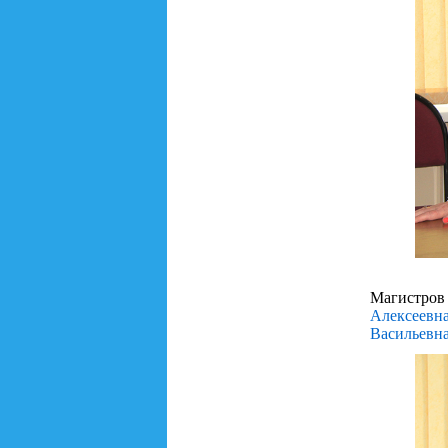
Магистров
Алексеевн
Васильевн