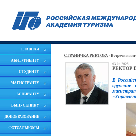
ГЛАВНАЯ
СТРАНИЧКА РЕКТОРА
- Встречи и ин
АБИТУРИЕНТУ
03.04.2025
РЕКТОР 
СТУДЕНТУ
В Российс
МАГИСТРАНТУ
вручение
магистра
АСПИРАНТУ
«Управлен
ВЫПУСКНИКУ
ДОПОБРАЗОВАНИЕ
ФОТОАЛЬБОМЫ