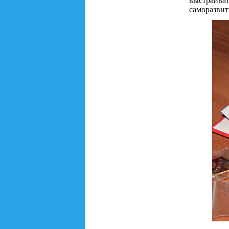
выстраива
саморазвит