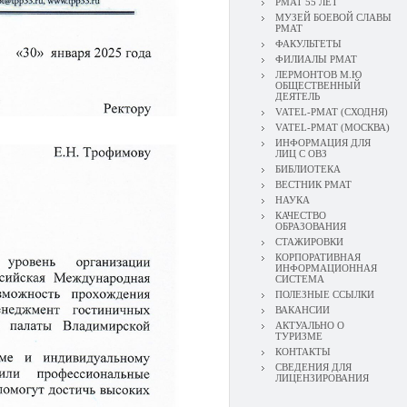
РМАТ 55 ЛЕТ
МУЗЕЙ БОЕВОЙ СЛАВЫ
РМАТ
ФАКУЛЬТЕТЫ
ФИЛИАЛЫ РМАТ
ЛЕРМОНТОВ М.Ю
ОБЩЕСТВЕННЫЙ
ДЕЯТЕЛЬ
VATEL-РМАТ (СХОДНЯ)
VATEL-РМАТ (МОСКВА)
ИНФОРМАЦИЯ ДЛЯ
ЛИЦ С ОВЗ
БИБЛИОТЕКА
ВЕСТНИК РМАТ
НАУКА
КАЧЕСТВО
ОБРАЗОВАНИЯ
СТАЖИРОВКИ
КОРПОРАТИВНАЯ
ИНФОРМАЦИОННАЯ
СИСТЕМА
ПОЛЕЗНЫЕ ССЫЛКИ
ВАКАНСИИ
АКТУАЛЬНО О
ТУРИЗМЕ
КОНТАКТЫ
СВЕДЕНИЯ ДЛЯ
ЛИЦЕНЗИРОВАНИЯ