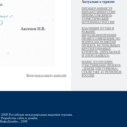
Актуально о туризме
ПРЕМЬЕР-МИНИСТР
МИХАИЛ МИШУСТИН
ПРИЗВАЛ РАСКРЫТЬ
ТУРИСТИЧЕСКИЙ
ПОТЕНЦИАЛ РОССИИ
ВЛАДИМИР ПУТИН В
РЕЖИМЕ
ВИДЕОКОНФЕРЕНЦИИ
ПРОВЁЛ СОВЕЩАНИЕ ПО
ВОПРОСАМ РАЗВИТИЯ
ПРОЕКТА ФЕДЕРАЛЬНЫХ
КРУГЛОГОДИЧНЫХ
КУРОРТОВ «ПЯТЬ МОРЕЙ
И ОЗЕРО БАЙКАЛ»
МАРАТ ХУСНУЛЛИН:
УЧАСТНИКАМИ ПРОЕКТА
«ЗЕМЛЯ ДЛЯ ТУРИЗМА»
СТАЛИ УЖЕ 45 РЕГИОНОВ
Вернуться к списку новостей
РОССИИ
 2008 Российская международная академия туризма.
 Разработка сайта и дизайн,
ИнфоДизайн», 2008