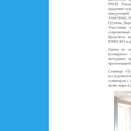
РМАТ. Плен
академии тур
заведующий
УНИТВИН, П.Е
Грунева, Дар
Участники м
современные
Бродского, к
ЮНЕСКО и др
Одина из са
всемирного
методиках п
презентацией
Семинар «Ту
исследовател
семинаров с
целях мира и