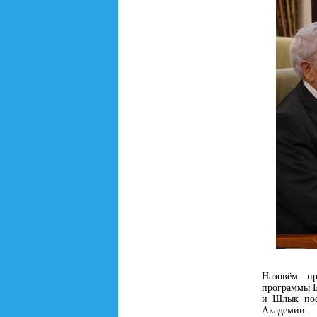
Назовём п
программы Б
и Шлык пос
Академии.