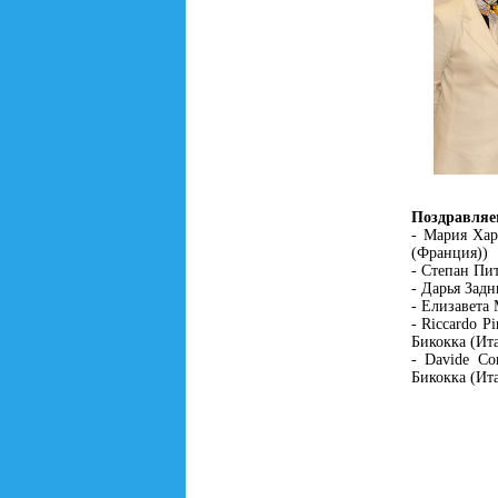
Поздравляе
- Мария Ха
(Франция))
- Степан Пи
- Дарья Зад
- Елизавета
- Riccardo 
Бикокка (Ит
- Davide C
Бикокка (Ит