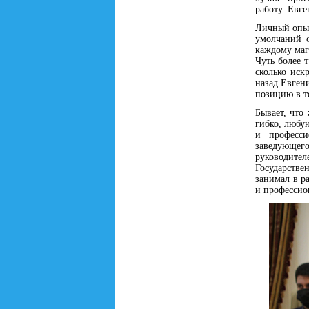
работу. Евге
Личный опыт
умолчаний о
каждому маг
Чуть более 
сколько иск
назад Евген
позицию в т
Бывает, что
гибко, любу
и професси
заведующег
руководите
Государстве
занимал в р
и профессио