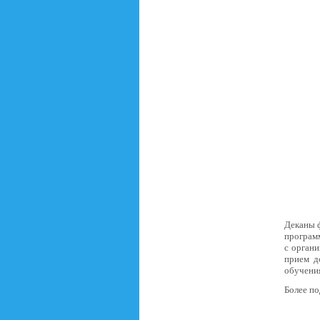
Деканы 
програм
с органи
прием д
обучени
Более п