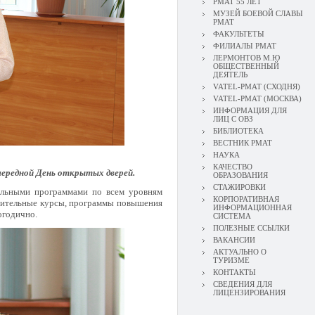
РМАТ 55 ЛЕТ
МУЗЕЙ БОЕВОЙ СЛАВЫ
РМАТ
ФАКУЛЬТЕТЫ
ФИЛИАЛЫ РМАТ
ЛЕРМОНТОВ М.Ю
ОБЩЕСТВЕННЫЙ
ДЕЯТЕЛЬ
VATEL-РМАТ (СХОДНЯ)
VATEL-РМАТ (МОСКВА)
ИНФОРМАЦИЯ ДЛЯ
ЛИЦ С ОВЗ
БИБЛИОТЕКА
ВЕСТНИК РМАТ
НАУКА
КАЧЕСТВО
чередной День открытых дверей.
ОБРАЗОВАНИЯ
СТАЖИРОВКИ
тельными программами по всем уровням
КОРПОРАТИВНАЯ
товительные курсы, программы повышения
ИНФОРМАЦИОННАЯ
огодично.
СИСТЕМА
ПОЛЕЗНЫЕ ССЫЛКИ
ВАКАНСИИ
АКТУАЛЬНО О
ТУРИЗМЕ
КОНТАКТЫ
СВЕДЕНИЯ ДЛЯ
ЛИЦЕНЗИРОВАНИЯ