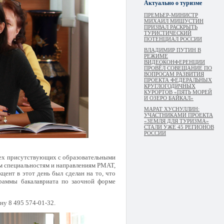
Актуально о туризме
ПРЕМЬЕР-МИНИСТР
МИХАИЛ МИШУСТИН
ПРИЗВАЛ РАСКРЫТЬ
ТУРИСТИЧЕСКИЙ
ПОТЕНЦИАЛ РОССИИ
ВЛАДИМИР ПУТИН В
РЕЖИМЕ
ВИДЕОКОНФЕРЕНЦИИ
ПРОВЁЛ СОВЕЩАНИЕ ПО
ВОПРОСАМ РАЗВИТИЯ
ПРОЕКТА ФЕДЕРАЛЬНЫХ
КРУГЛОГОДИЧНЫХ
КУРОРТОВ «ПЯТЬ МОРЕЙ
И ОЗЕРО БАЙКАЛ»
МАРАТ ХУСНУЛЛИН:
УЧАСТНИКАМИ ПРОЕКТА
«ЗЕМЛЯ ДЛЯ ТУРИЗМА»
СТАЛИ УЖЕ 45 РЕГИОНОВ
РОССИИ
сех присутствующих с образовательными
м специальностям и направлениям РМАТ,
цент в этот день был сделан на то, что
раммы бакалавриата по заочной форме
у 8 495 574-01-32.