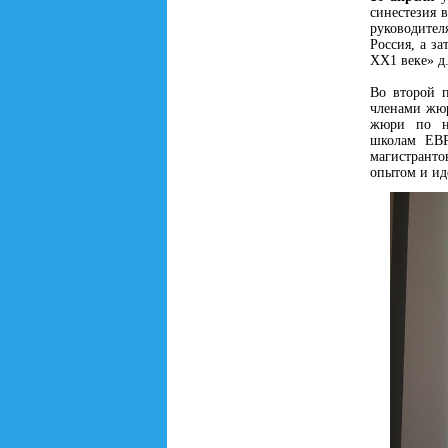
синестезия 
руководите
Россия, а з
ХХ1 веке» д.
Во второй 
членами жюр
жюри по но
школам ЕВР
магистранто
опытом и ид