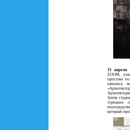
15 апреля
с
ZOOM, учас
прогулке п
начались 
«Архитектур
Архитектурн
Затем студе
турецких с
непосредств
который про