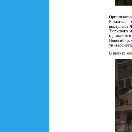
Организато
Казахская 
выступают 
Тюркского м
где имеются
Новосибирс
университет
В рамках ко