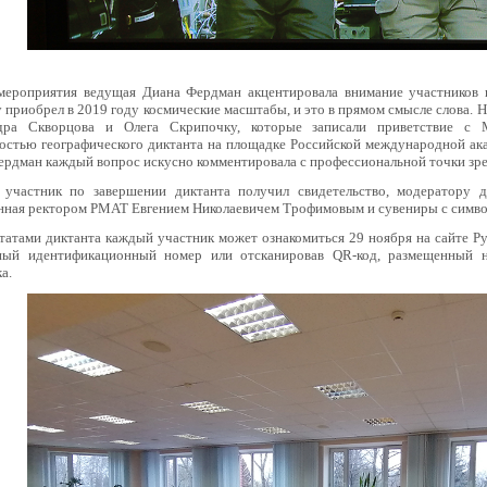
мероприятия ведущая Диана Фердман акцентировала внимание участников н
 приобрел в 2019 году космические масштабы, и это в прямом смысле слова. 
дра Скворцова и Олега Скрипочку, которые записали приветствие с 
остью географического диктанта на площадке Российской международной ака
рдман каждый вопрос искусно комментировала с профессиональной точки зре
участник по завершении диктанта получил свидетельство, модератору д
нная ректором РМАТ Евгением Николаевичем Трофимовым и сувениры с симв
татами диктанта каждый участник может ознакомиться 29 ноября на сайте Ру
ный идентификационный номер или отсканировав QR-код, размещенный н
ка.