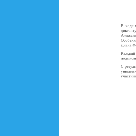
В ходе 
диктанту
Алексан
Особенн
Диана Фе
Каждый 
подписа
С резуль
уникаль
участни