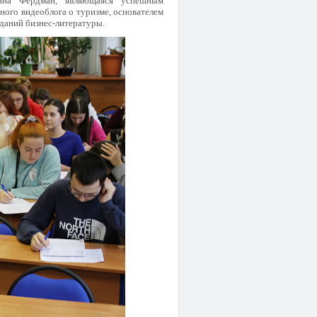
иана Фердман, являющаяся успешным
ного видеоблога о туризме, основателем
даний бизнес-литературы.