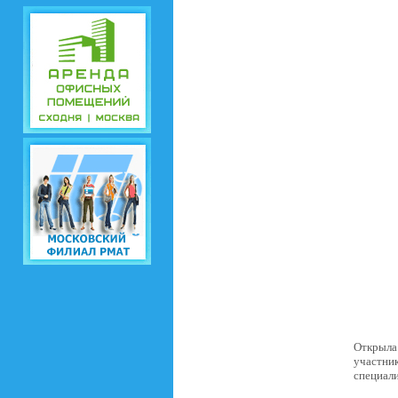
Открыла
участни
специал