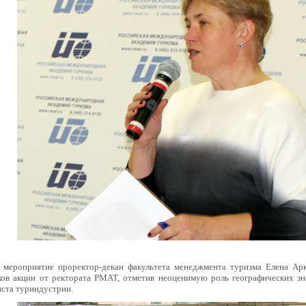
 мероприятие проректор-декан факультета менеджмента туризма Елена Арк
ков акции от ректората РМАТ, отметив неоценимую роль географических зн
иста туриндустрии.