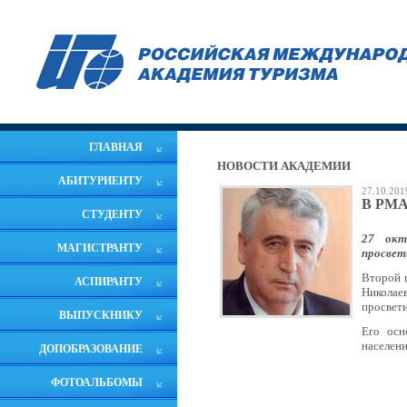
ГЛАВНАЯ
НОВОСТИ АКАДЕМИИ
АБИТУРИЕНТУ
27.10.201
В РМАТ
СТУДЕНТУ
27 окт
МАГИСТРАНТУ
просвет
Второй г
АСПИРАНТУ
Никола
просвети
ВЫПУСКНИКУ
Его осн
населени
ДОПОБРАЗОВАНИЕ
ФОТОАЛЬБОМЫ