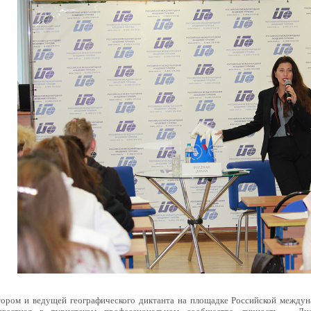
ором и ведущей географического диктанта на площадке Российской междун