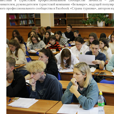
известная в туристском профессиональном сообществе личность – Д
имателем, руководителем туристской компании «Бельмаре», ведущей популяр
ого профессионального сообщества в Facebook «Страна туризма», автором из