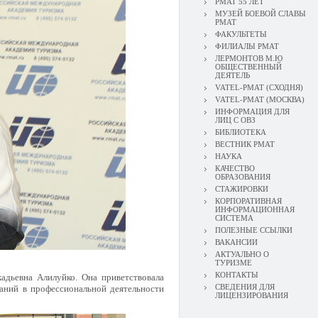
РМАТ 55 ЛЕТ
МУЗЕЙ БОЕВОЙ СЛАВЫ
РМАТ
ФАКУЛЬТЕТЫ
ФИЛИАЛЫ РМАТ
ЛЕРМОНТОВ М.Ю
ОБЩЕСТВЕННЫЙ
ДЕЯТЕЛЬ
VATEL-РМАТ (СХОДНЯ)
VATEL-РМАТ (МОСКВА)
ИНФОРМАЦИЯ ДЛЯ
ЛИЦ С ОВЗ
БИБЛИОТЕКА
ВЕСТНИК РМАТ
НАУКА
КАЧЕСТВО
ОБРАЗОВАНИЯ
СТАЖИРОВКИ
КОРПОРАТИВНАЯ
ИНФОРМАЦИОННАЯ
СИСТЕМА
ПОЛЕЗНЫЕ ССЫЛКИ
ВАКАНСИИ
АКТУАЛЬНО О
ТУРИЗМЕ
КОНТАКТЫ
адьевна Алилуйко. Она приветствовала
СВЕДЕНИЯ ДЛЯ
аний в профессиональной деятельности
ЛИЦЕНЗИРОВАНИЯ