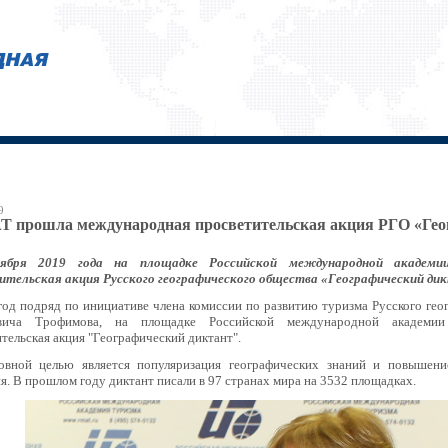
9
 прошла международная просветительская акция РГО «Геог
ября 2019 года на площадке Российской международной академ
ительская акция Русского географического общества «Географический ди
од подряд по инициативе члена комиссии по развитию туризма Русского гео
евича Трофимова, на площадке Российской международной академи
тельская акция "Географический диктант".
овной целью является популяризация географических знаний и повышени
я. В прошлом году диктант писали в 97 странах мира на 3532 площадках.