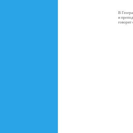
В Геогр
и препод
говорит 