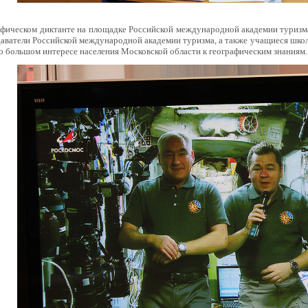
афическом диктанте на площадке Российской международной академии туризма
аватели Российской международной академии туризма, а также учащиеся школ
о большом интересе населения Московской области к географическим знаниям.