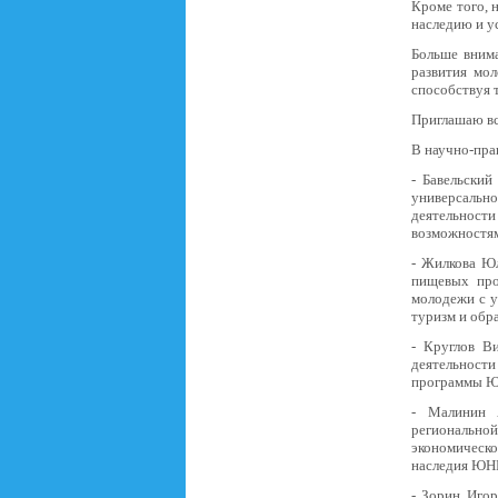
Кроме того, 
наследию и у
Больше внима
развития мо
способствуя 
Приглашаю вс
В научно-пра
- Бавельски
универсальн
деятельност
возможностя
- Жилкова Юл
пищевых про
молодежи с у
туризм и обр
- Круглов В
деятельности
программы 
- Малинин А
региональной
экономическо
наследия Ю
- Зорин Иго