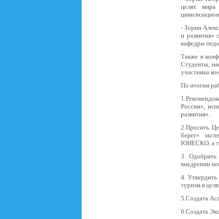
целях мира
цивилизацион
- Зорин Алек
и развития»
кафедры педа
Также в конф
Студенты, на
участника ко
По итогам ра
1.Рекомендо
России», ис
развития».
2.Просить Це
берег» эксп
ЮНЕСКО, а т
3. Одобрить
внедрении не
4. Утвердит
туризм в целя
5.Создать А
6.Создать Э