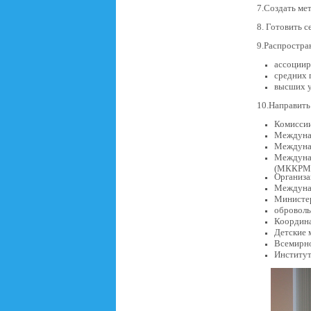
7.Создать ме
8. Готовить 
9.Распростра
ассоции
средних 
высших у
10.Направить
Комисси
Междунар
Междуна
Междунар
(МККРМ
Организ
Междуна
Министер
обровол
Координа
Детские 
Всемирно
Институ