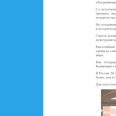
объединяющей
Со вступлени
признать вы
человечества.
На сегодняшн
и историческо
Список всем
культурами к
Высочайшая 
одним из сам
мира.
Как государ
Конвенции о 
В России 30 
более, чем в т
Для этого по