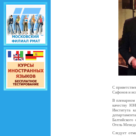
С приветстве
Сафонов и и
В пленарном 
качеству ЮН
Института к
департамента
Балтийского
Отель Менедж
Следует отме