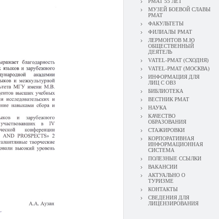
РМАТ 55 ЛЕТ
МУЗЕЙ БОЕВОЙ СЛАВЫ
РМАТ
ФАКУЛЬТЕТЫ
ФИЛИАЛЫ РМАТ
ЛЕРМОНТОВ М.Ю
ОБЩЕСТВЕННЫЙ
ДЕЯТЕЛЬ
VATEL-РМАТ (СХОДНЯ)
VATEL-РМАТ (МОСКВА)
ИНФОРМАЦИЯ ДЛЯ
ЛИЦ С ОВЗ
БИБЛИОТЕКА
ВЕСТНИК РМАТ
НАУКА
КАЧЕСТВО
ОБРАЗОВАНИЯ
СТАЖИРОВКИ
КОРПОРАТИВНАЯ
ИНФОРМАЦИОННАЯ
СИСТЕМА
ПОЛЕЗНЫЕ ССЫЛКИ
ВАКАНСИИ
АКТУАЛЬНО О
ТУРИЗМЕ
КОНТАКТЫ
СВЕДЕНИЯ ДЛЯ
ЛИЦЕНЗИРОВАНИЯ