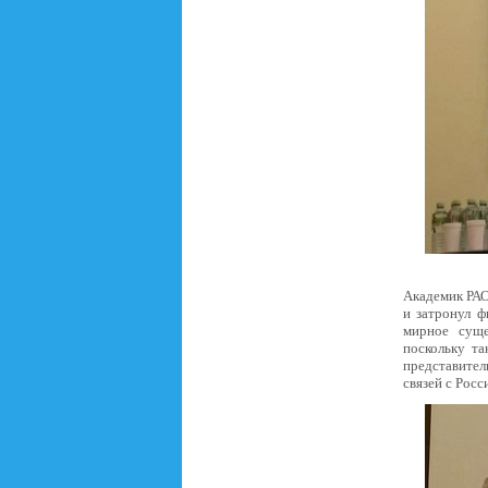
Академик РА
и затронул ф
мирное суще
поскольку та
представител
связей с Росс