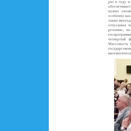
раз в году и
обеспечивает
нужно упомя
особенно кас
также многод
отпускных че
резонанс, н
госпрограмма
четвертый ф
Массовость т
государств
математическ