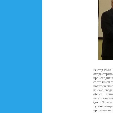
Ректор РМА
охарактериз
происходит в
состоянием т
политические
кризис, введ
общее сниж
переосмыслив
(до 30% за и
туроператор
продолжают р