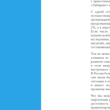
г. приостано
«Лабиринт» и 
С одной сто
путешествов
организацией
продолжающег
2%, а в апре
Если число
погранслужбы
исследованы,
масштабе, ка
составляющей
Тем не менее
уплывала из 
развитие сам
в этом напр
внутреннего 
В России бол
они могли б
ситуация, в ч
и начнет по
прежнему выс
Что мы може
закрепления 
доступност
привилегиров