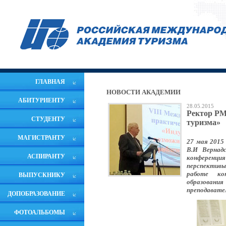
ГЛАВНАЯ
НОВОСТИ АКАДЕМИИ
АБИТУРИЕНТУ
28.05.2015
Ректор РМ
СТУДЕНТУ
туризма»
МАГИСТРАНТУ
27 мая 2015 
В.И Вернад
АСПИРАНТУ
конференци
перспектив
работе ко
ВЫПУСКНИКУ
образования
преподавате
ДОПОБРАЗОВАНИЕ
ФОТОАЛЬБОМЫ