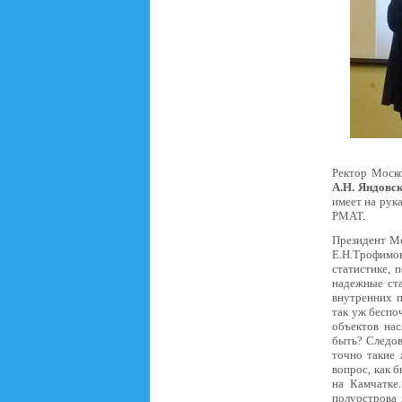
Ректор Моско
А.Н. Яндовс
имеет на рук
РМАТ.
Президент М
Е.Н.Трофимов
статистике, 
надежные ста
внутренних 
так уж беспо
объектов нас
быть? Следов
точно такие 
вопрос, как 
на Камчатке.
полуострова 