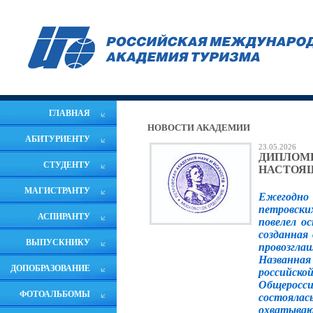
ГЛАВНАЯ
НОВОСТИ АКАДЕМИИ
АБИТУРИЕНТУ
23.05.2026
ДИПЛОМ
СТУДЕНТУ
НАСТОЯЩ
МАГИСТРАНТУ
Ежегодно 
петровских
АСПИРАНТУ
повелел о
созданная
ВЫПУСКНИКУ
провозгла
Названная
ДОПОБРАЗОВАНИЕ
российско
Общеросси
ФОТОАЛЬБОМЫ
состояла
охватываю