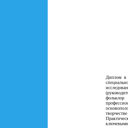
Диплом в 
специальн
исследова
(руководит
фольклор
профессион
основопол
творчеств
Практичес
ключевыми