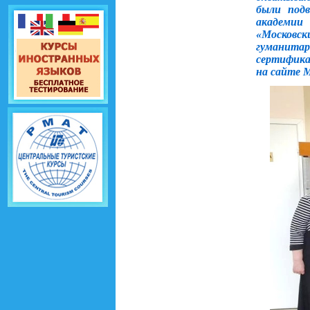
были подв
академии
«Московс
гуманита
сертифика
на сайте