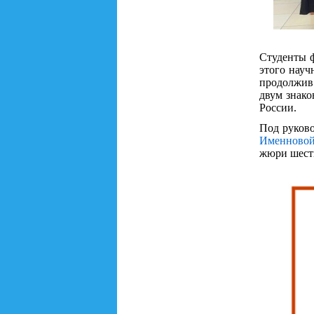
Студенты ф
этого науч
продолжив
двум знако
России.
Под руков
Именново
жюри шест