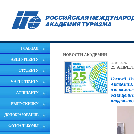
ГЛАВНАЯ
НОВОСТИ АКАДЕМИИ
АБИТУРИЕНТУ
25.04.2026
25 АПРЕ
СТУДЕНТУ
Гостей Ро
МАГИСТРАНТУ
Академии,
ознакомил
АСПИРАНТУ
оснащени
инфрастру
ВЫПУСКНИКУ
ДОПОБРАЗОВАНИЕ
ФОТОАЛЬБОМЫ