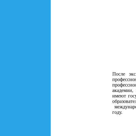
После экс
профессио
профессио
академии,
имеют гос
образоват
междунаро
году.