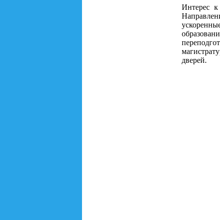
Интерес к
Направлен
ускоренны
образова
переподг
магистрат
дверей.