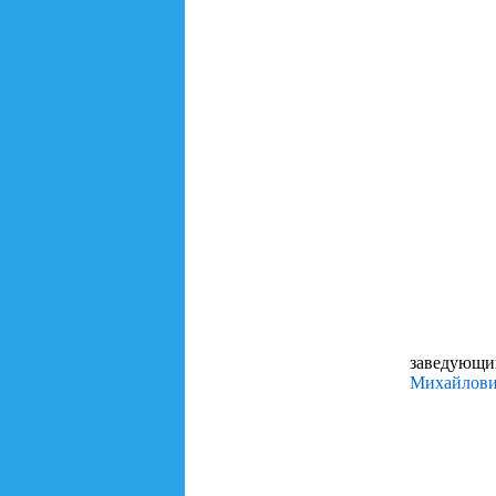
заведующ
Михайлови