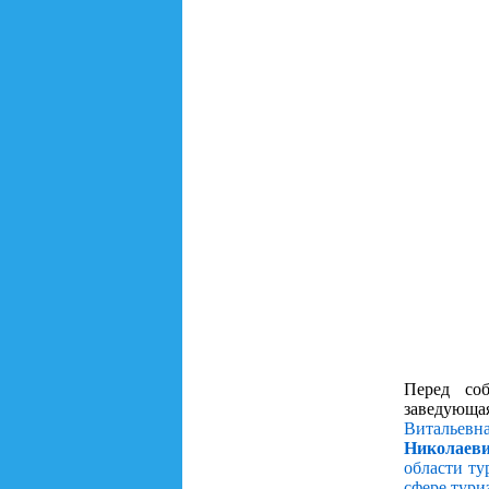
Перед соб
заведующ
Витальевн
Николаев
области ту
сфере тури