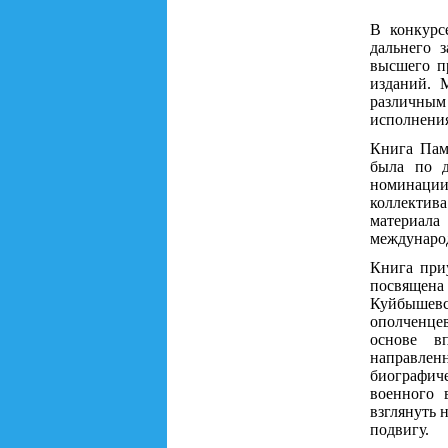
В конкурс
дальнего 
высшего п
изданий. 
различным 
исполнения
Книга Пам
была по д
номинации 
коллектива
материал
междунаро
Книга при
посвящена
Куйбышевс
ополченцев
основе в
направле
биографич
военного 
взглянуть 
подвигу.