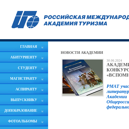
ГЛАВНАЯ
НОВОСТИ АКАДЕМИИ
АБИТУРИЕНТУ
30.06.2024
АКАДЕМИ
СТУДЕНТУ
КОНКУРС
«ВСПОМ
МАГИСТРАНТУ
РМАТ учас
АСПИРАНТУ
литератур
Академии
ВЫПУСКНИКУ
Общеросси
федеральн
ДОПОБРАЗОВАНИЕ
ФОТОАЛЬБОМЫ