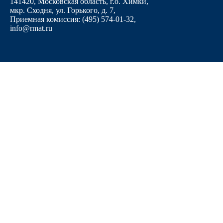
141420, Московская область, г.о. Химки,
мкр. Сходня, ул. Горького, д. 7
,
Приемная комиссия: (495) 574-01-32,
info@rmat.ru