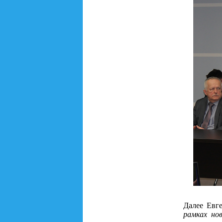
Далее Евг
рамках но