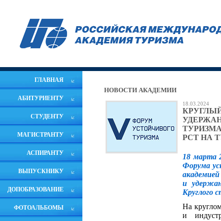
ГЛАВНАЯ
НОВОСТИ АКАДЕМИИ
АБИТУРИЕНТУ
18.03.2024
КРУГЛЫЙ
СТУДЕНТУ
УДЕРЖАН
ТУРИЗМА
МАГИСТРАНТУ
РСТ НА 
АСПИРАНТУ
18 марта 
Форума ус
ВЫПУСКНИКУ
академией
и удержан
ДОПОБРАЗОВАНИЕ
Круглого с
На круглом
ФОТОАЛЬБОМЫ
и индустр