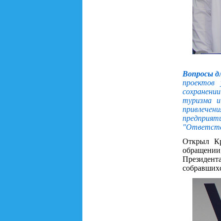
Вопросы д
проектов 
сохранени
туризма и
привлечен
предприяти
"Ответстве
Открыл К
обращении,
Президент
собравшихс