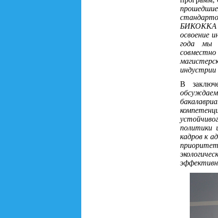
прошедши
стандарто
БИКОККА 
освоение и
года мы 
совместно
магистер
индустрии
В заключ
обсуждаем
бакалавр
компетенц
устойчиво
политики 
кадров к а
приоритет 
экологич
эффективн