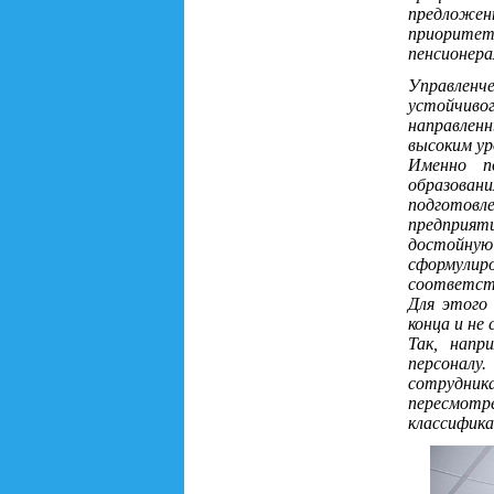
предложен
приорите
пенсионера
Управленч
устойчиво
направлен
высоким у
Именно п
образова
подготовл
предприяти
достойну
сформулир
соответст
Для этого
конца и не
Так, напр
персоналу
сотрудни
пересмотр
классифика