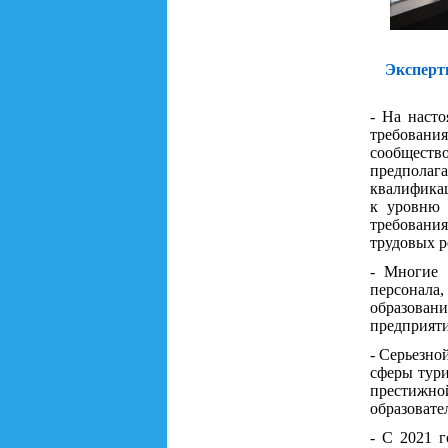
Эксперт
- На наст
требован
сообществ
предполаг
квалификац
к уровню 
требовани
трудовых р
- Многие 
персонала
образовани
предприяти
- Серьезно
сферы тури
престижн
образовате
- С 2021 г