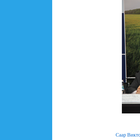
Саар Викто