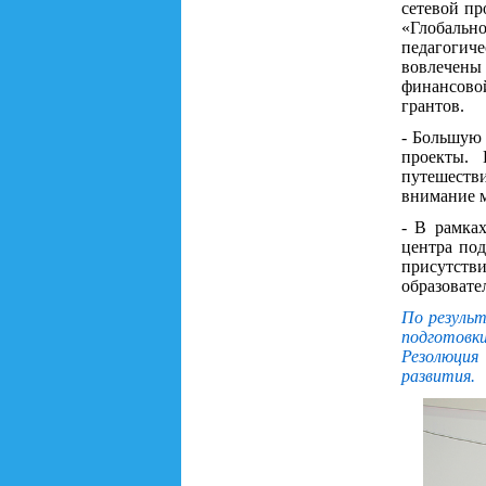
сетевой пр
«Глобальн
педагогич
вовлечены
финансовой
грантов.
- Большую 
проекты. 
путешеств
внимание м
- В рамка
центра под
присутств
образовате
По резуль
подготовк
Резолюция
развития.