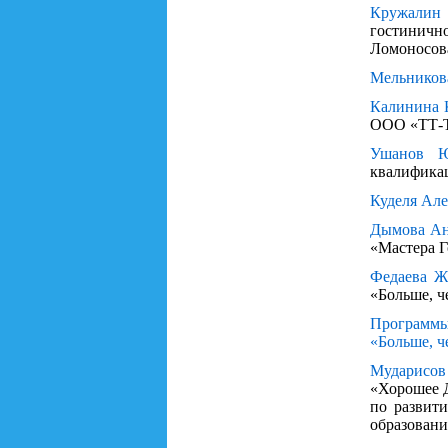
Кружалин
гостиничн
Ломоносов
Мельников
Калинина 
ООО «ТТ-Т
Ушанов Ю
квалификац
Куделя Але
Дымова Ан
«Мастера Г
Федаева Ж
«Больше, ч
Программы
«Больше, ч
Мударисов
«Хорошее Д
по развит
образовани