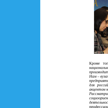
Кроме то
националь
производит
Нам – вуза
предприят
для росси
акцентом 
Рассмат
социоорие
деятельно
профессион