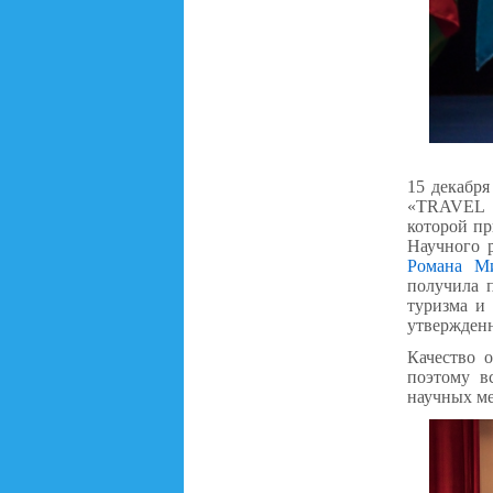
15 декабря
«TRAVEL H
которой п
Научного р
Романа М
получила 
туризма и 
утвержден
Качество 
поэтому в
научных ме