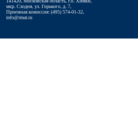
141420, Московская область, г.о. Химки,
мкр. Сходня, ул. Горького, д. 7
,
Приемная комиссия: (495) 574-01-32,
info@rmat.ru