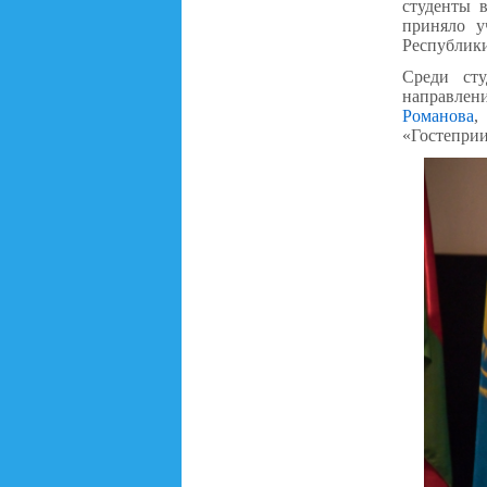
студенты 
приняло у
Республики
Среди ст
направлен
Романова
,
«Гостеприи