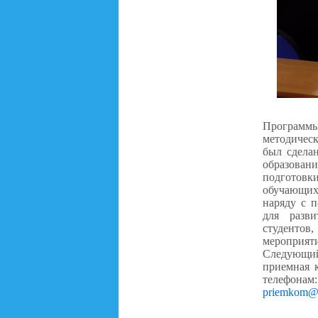
Программы 
методичес
был сдела
образовани
подготовки
обучающихс
наряду с 
для разви
студентов
мероприят
Следующ
приемная 
телефонам
priemkom@r