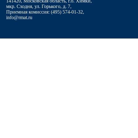
141420, Московская область, г.о. Химки,
мкр. Сходня, ул. Горького, д. 7
,
Приемная комиссия: (495) 574-01-32,
info@rmat.ru