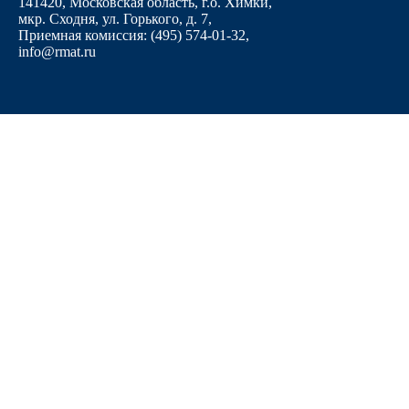
141420, Московская область, г.о. Химки,
мкр. Сходня, ул. Горького, д. 7
,
Приемная комиссия: (495) 574-01-32,
info@rmat.ru