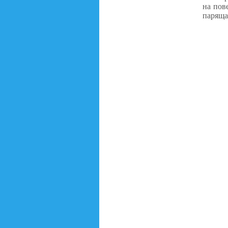
на пов
паряща