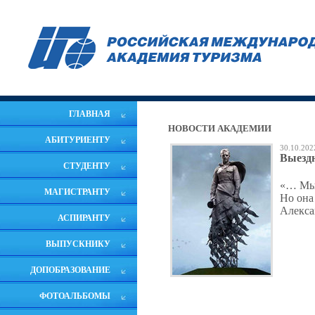
ГЛАВНАЯ
НОВОСТИ АКАДЕМИИ
АБИТУРИЕНТУ
30.10.202
Выездн
СТУДЕНТУ
«… Мы 
МАГИСТРАНТУ
Но она
Алекса
АСПИРАНТУ
ВЫПУСКНИКУ
ДОПОБРАЗОВАНИЕ
ФОТОАЛЬБОМЫ