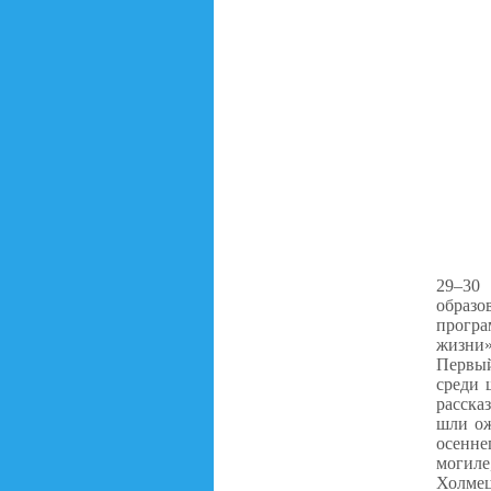
29–30 
образо
програ
жизни»
Первый
среди 
расска
шли ож
осенне
могиле
Холмец