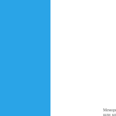
Мемори
шли кр