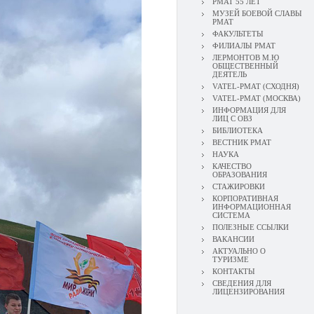
РМАТ 55 ЛЕТ
МУЗЕЙ БОЕВОЙ СЛАВЫ
РМАТ
ФАКУЛЬТЕТЫ
ФИЛИАЛЫ РМАТ
ЛЕРМОНТОВ М.Ю
ОБЩЕСТВЕННЫЙ
ДЕЯТЕЛЬ
VATEL-РМАТ (СХОДНЯ)
VATEL-РМАТ (МОСКВА)
ИНФОРМАЦИЯ ДЛЯ
ЛИЦ С ОВЗ
БИБЛИОТЕКА
ВЕСТНИК РМАТ
НАУКА
КАЧЕСТВО
ОБРАЗОВАНИЯ
СТАЖИРОВКИ
КОРПОРАТИВНАЯ
ИНФОРМАЦИОННАЯ
СИСТЕМА
ПОЛЕЗНЫЕ ССЫЛКИ
ВАКАНСИИ
АКТУАЛЬНО О
ТУРИЗМЕ
КОНТАКТЫ
СВЕДЕНИЯ ДЛЯ
ЛИЦЕНЗИРОВАНИЯ