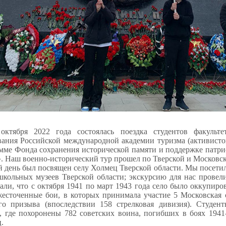
октября 2022 года состоялась поездка студентов факульте
вания Российской международной академии туризма (активист
мме Фонда сохранения исторической памяти и поддержке патр
. Наш военно-исторический тур прошел по Тверской и Московск
 день был посвящен селу Холмец Тверской области. Мы посети
школьных музеев Тверской области; экскурсию для нас провел
зали, что с октября 1941 по март 1943 года село было оккупиро
есточенные бои, в которых принимала участие 5 Московская 
го призыва (впоследствии 158 стрелковая дивизия). Студен
, где похоронены 782 советских воина, погибших в боях 1941
.