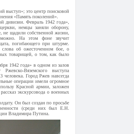
ий выступ»; это центр поисковой
инения «Память поколений».
ой дивизии. Февраль 1942 года»,
церкви, немцы заняли оборону,
е, не щадили собственной жизни,
зможно. На этом фоне звучит
лдата, погибающего при штурме.
 слова об ожесточенном бое, о
евых товарищей, о том, как было
бря 1942 года» в одном из залов
 Ржевско-Вяземского выступа
3 человека. Город Ржев навсегда
ельные операции имели огромное
 пользу Красной армии, заложен
рассказ экскурсовода о военных
лдату. Он был создан по просьбе
венности (среди них был Е.Н.
ации Владимира Путина.