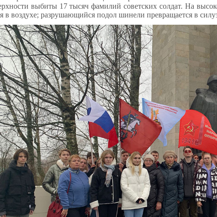
ерхности выбиты 17 тысяч фамилий советских солдат. На высоко
я в воздухе; разрушающийся подол шинели превращается в силу