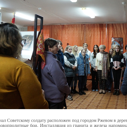
ал Советскому солдату расположен под городом Ржевом в деревн
овопролитные бои. Инсталляция из гранита и железа напомин