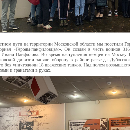
атном пути на территории Московской области мы посетили Го
риал «Героям-панфиловцам». Он создан в честь воинов 316-
 Ивана Панфилова. Во время наступления немцев на Москву 16
овской дивизии заняли оборону в районе разъезда Дубосеков
го боя уничтожили 18 вражеских танков. Над полем возвышают
тами и гранатами в руках.