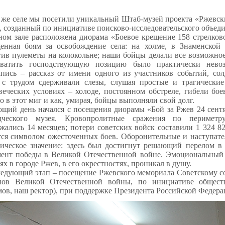
 же селе мы посетили уникальный Штаб-музей проекта «Ржевск
, созданный по инициативе поисково-исследовательского объед
ном зале расположена диорама «Боевое крещение 158 стрелков
енная боям за освобождение села: на холме, в Знаменской 
тив пулеметы на колокольне; наши бойцы делали все возможно
хватить господствующую позицию было практически нево
апись – рассказ от имени одного из участников событий, со
 с трудом сдерживали слезы, слушая простые и трагические
веческих условиях – холоде, постоянном обстреле, гибели бо
о в этот миг и как, умирая, бойцы выполняли свой долг.
щий день начался с посещения диорамы «Бой за Ржев 24 сентя
едческого музея. Кровопролитные сражения по периметру
жались 14 месяцев; потери советских войск составили 1 324 82
тся символом ожесточенных боев. Оборонительные и наступат
гическое значение: здесь был достигнут решающий перелом в
ент победы в Великой Отечественной войне. Эмоциональный 
ях в городе Ржев, в его окрестностях, проникал в душу.
едующий этап – посещение Ржевского мемориала Советскому со
анов Великой Отечественной войны, по инициативе общест
ов, наш ректор), при поддержке Президента Российской Федер