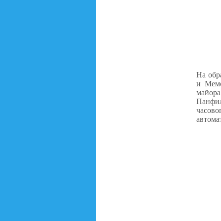
На обр
и Мемо
майора
Панфил
часово
автома