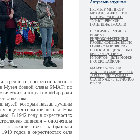
Актуально о туризме
ПРЕМЬЕР-МИНИСТР
МИХАИЛ МИШУСТИН
ПРИЗВАЛ РАСКРЫТЬ
ТУРИСТИЧЕСКИЙ
ПОТЕНЦИАЛ РОССИИ
ВЛАДИМИР ПУТИН В
РЕЖИМЕ
ВИДЕОКОНФЕРЕНЦИИ
ПРОВЁЛ СОВЕЩАНИЕ ПО
ВОПРОСАМ РАЗВИТИЯ
ПРОЕКТА ФЕДЕРАЛЬНЫХ
КРУГЛОГОДИЧНЫХ
КУРОРТОВ «ПЯТЬ МОРЕЙ
И ОЗЕРО БАЙКАЛ»
МАРАТ ХУСНУЛЛИН:
УЧАСТНИКАМИ ПРОЕКТА
«ЗЕМЛЯ ДЛЯ ТУРИЗМА»
СТАЛИ УЖЕ 45 РЕГИОНОВ
та среднего профессионального
РОССИИ
ов Музея боевой славы РМАТ) по
иотических инициатив «Мир ради
ой областям.
ли музей, который назван лучшим
и учащиеся сельской школы. Нам
вано. В 1942 году в окрестностях
стрелковая дивизия – ополченцы
ты возложили цветы к братской
–1943 годов в окрестностях села