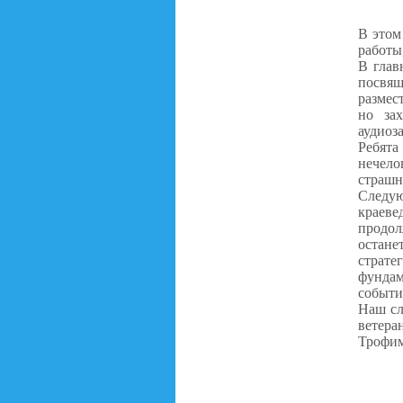
В этом
работы
В глав
посвящ
размес
но за
аудиоз
Ребята
нечело
страшн
Следую
краев
продол
остане
страте
фундам
событи
Наш сл
ветер
Трофим