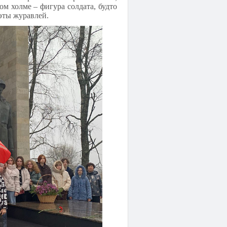
м холме – фигура солдата, будто
эты журавлей.