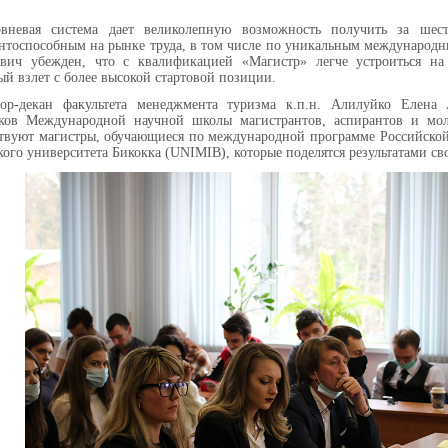
овневая система дает великолепную возможность получить за шес
нтоспособным на рынке труда, в том числе по уникальным международ
евич убежден, что с квалификацией «Магистр» легче устроиться н
ый взлет с более высокой стартовой позиции.
тор-декан факультета менеджмента туризма к.п.н. Алилуйко Елена 
иков Международной научной школы магистрантов, аспирантов и мол
твуют магистры, обучающиеся по международной программе Российско
ого университета Бикокка (UNIMIB), которые поделятся результатами св