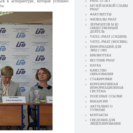
ься в аспирантуре, которая успешно
РМАТ 55 ЛЕТ
та.
МУЗЕЙ БОЕВОЙ СЛАВЫ
РМАТ
ФАКУЛЬТЕТЫ
ФИЛИАЛЫ РМАТ
ЛЕРМОНТОВ М.Ю
ОБЩЕСТВЕННЫЙ
ДЕЯТЕЛЬ
VATEL-РМАТ (СХОДНЯ)
VATEL-РМАТ (МОСКВА)
ИНФОРМАЦИЯ ДЛЯ
ЛИЦ С ОВЗ
БИБЛИОТЕКА
ВЕСТНИК РМАТ
НАУКА
КАЧЕСТВО
ОБРАЗОВАНИЯ
СТАЖИРОВКИ
КОРПОРАТИВНАЯ
ИНФОРМАЦИОННАЯ
СИСТЕМА
ПОЛЕЗНЫЕ ССЫЛКИ
ВАКАНСИИ
АКТУАЛЬНО О
ТУРИЗМЕ
КОНТАКТЫ
СВЕДЕНИЯ ДЛЯ
ЛИЦЕНЗИРОВАНИЯ