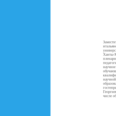
Замести
италья
универс
Ханты-М
пленарн
педагог
научно
обучаю
квалифи
научной
образо
гостепр
Георгие
числе о