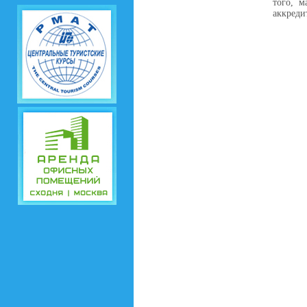
того, м
аккреди