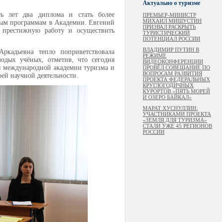
Актуально о туризме
ть лет два диплома и стать более
ПРЕМЬЕР-МИНИСТР
МИХАИЛ МИШУСТИН
ным программам в Академии. Евгений
ПРИЗВАЛ РАСКРЫТЬ
а престижную работу и осуществить
ТУРИСТИЧЕСКИЙ
ПОТЕНЦИАЛ РОССИИ
ВЛАДИМИР ПУТИН В
Аркадьевна тепло поприветствовала
РЕЖИМЕ
одых учёных, отметив, что сегодня
ВИДЕОКОНФЕРЕНЦИИ
й международной академии туризма и
ПРОВЁЛ СОВЕЩАНИЕ ПО
ВОПРОСАМ РАЗВИТИЯ
оей научной деятельности.
ПРОЕКТА ФЕДЕРАЛЬНЫХ
КРУГЛОГОДИЧНЫХ
КУРОРТОВ «ПЯТЬ МОРЕЙ
И ОЗЕРО БАЙКАЛ»
МАРАТ ХУСНУЛЛИН:
УЧАСТНИКАМИ ПРОЕКТА
«ЗЕМЛЯ ДЛЯ ТУРИЗМА»
СТАЛИ УЖЕ 45 РЕГИОНОВ
РОССИИ