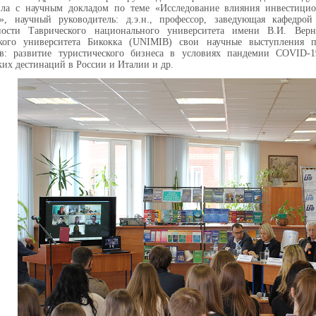
ила с научным докладом по теме «Исследование влияния инвестици
а», научный руководитель: д.э.н., профессор, заведующая кафедро
ьности Таврического национального университета имени В.И. Ве
кого университета Бикокка (UNIMIB) свои научные выступления п
ов: развитие туристического бизнеса в условиях пандемии COVID-1
ких дестинаций в России и Италии и др.