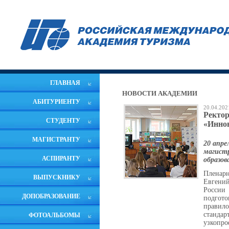
ГЛАВНАЯ
НОВОСТИ АКАДЕМИИ
АБИТУРИЕНТУ
20.04.202
Ректор
СТУДЕНТУ
«Иннов
МАГИСТРАНТУ
20 апре
магистр
АСПИРАНТУ
образов
Пленарн
ВЫПУСКНИКУ
Евгений
России
ДОПОБРАЗОВАНИЕ
подгото
правило
стандар
ФОТОАЛЬБОМЫ
узкопро