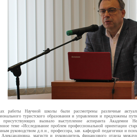
ах работы Научной школы были рассмотрены различные актуал
ионального туристского образования и управления и предложены пут
с присутствующих вызвало выступление аспиранта Академии Не
нное теме «Исследование проблем профессиональной ориентации стар
чным руководством д.п.н., профессора, зав. кафедрой педагогики и пс
 Александровна, магистр и руководитель финансового отдела междун