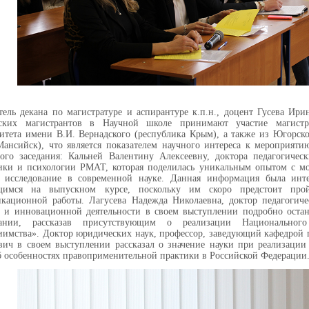
тель декана по магистратуре и аспирантуре к.п.н., доцент Гусева Ир
нских магистрантов в Научной школе принимают участие магистр
итета имени В.И. Вернадского (республика Крым), а также из Югорског
ансийск), что является показателем научного интереса к мероприяти
ого заседания: Кальней Валентину Алексеевну, доктора педагогическ
ики и психологии РМАТ, которая поделилась уникальным опытом с мо
е исследование в современной науке. Данная информация была инт
щимся на выпускном курсе, поскольку им скоро предстоит про
кационной работы. Лагусева Надежда Николаевна, доктор педагогиче
 и инновационной деятельности в своем выступлении подробно остан
вании, рассказав присутствующим о реализации Национально
иимства». Доктор юридических наук, профессор, заведующий кафедрой
вич в своем выступлении рассказал о значение науки при реализации 
б особенностях правоприменительной практики в Российской Федерации