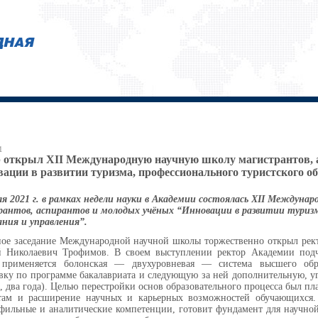
1
 открыл XII Международную научную школу магистрантов, 
ации в развитии туризма, профессионального туристского о
ля 2021 г. в рамках недели науки в Академии состоялась XII Междуна
антов, аспирантов и молодых учёных “Инновации в развитии туризм
ания и управления”.
ое заседание Международной научной школы торжественно открыл рек
 Николаевич Трофимов. В своем выступлении ректор Академии подче
 применяется болонская — двухуровневая — система высшего обр
вку по программе бакалавриата и следующую за ней дополнительную, уг
, два года). Целью перестройки основ образовательного процесса был п
там и расширение научных и карьерных возможностей обучающихся. 
фильные и аналитические компетенции, готовит фундамент для научной