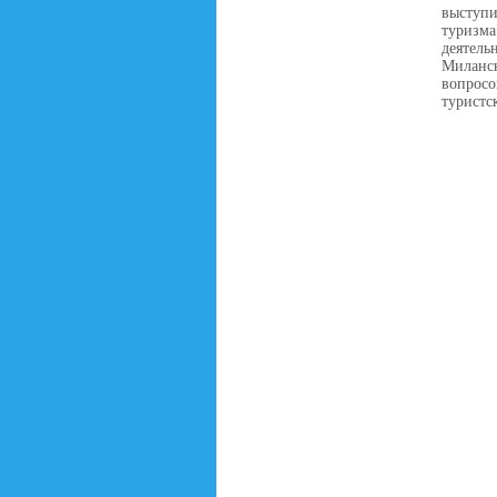
выступ
туризм
деятел
Миланс
вопрос
туристс