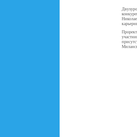
Двухур
конкуре
Никола
карьерн
Прорек
участн
присутс
Миланск