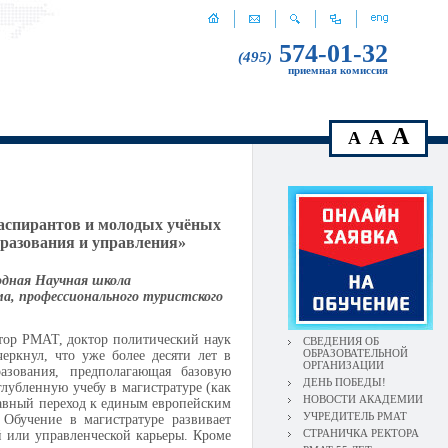
574-01-32
(495)
приемная комиссия
A
A
A
аспирантов и молодых учёных
бразования и управления»
родная Научная школа
а, профессионального туристского
тор РМАТ, доктор политический наук
СВЕДЕНИЯ ОБ
ОБРАЗОВАТЕЛЬНОЙ
ркнул, что уже более десяти лет в
ОРГАНИЗАЦИИ
азования, предполагающая базовую
ДЕНЬ ПОБЕДЫ!
лубленную учебу в магистратуре (как
НОВОСТИ АКАДЕМИИ
лавный переход к единым европейским
УЧРЕДИТЕЛЬ РМАТ
Обучение в магистратуре развивает
СТРАНИЧКА РЕКТОРА
 или управленческой карьеры. Кроме