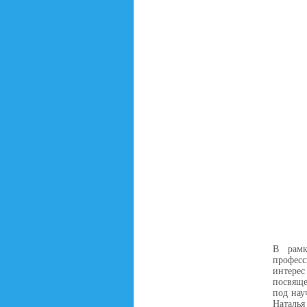
В рамк
професс
интере
посвяще
под нау
Наталья