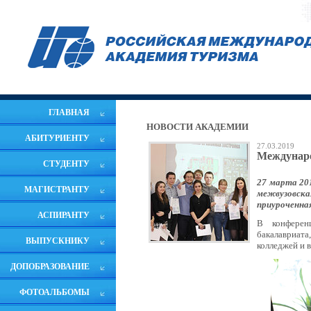
ГЛАВНАЯ
НОВОСТИ АКАДЕМИИ
АБИТУРИЕНТУ
27.03.2019
Междунаро
СТУДЕНТУ
27 марта 20
МАГИСТРАНТУ
межвузовска
приуроченна
АСПИРАНТУ
В конферен
бакалавриат
ВЫПУСКНИКУ
колледжей и 
ДОПОБРАЗОВАНИЕ
ФОТОАЛЬБОМЫ