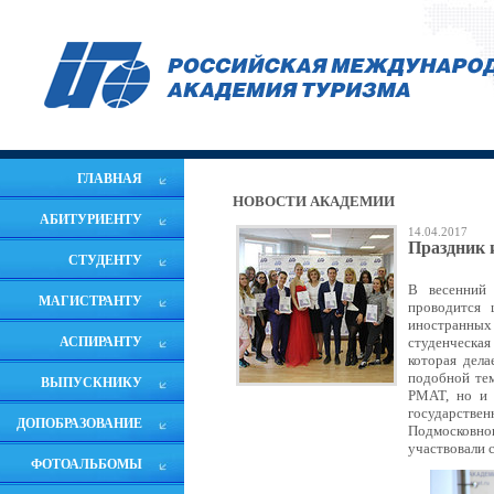
ГЛАВНАЯ
НОВОСТИ АКАДЕМИИ
АБИТУРИЕНТУ
14.04.2017
Праздник 
СТУДЕНТУ
В весенний
МАГИСТРАНТУ
проводится 
иностранных 
АСПИРАНТУ
студенческая
которая дела
подобной тем
ВЫПУСКНИКУ
РМАТ, но и 
государстве
ДОПОБРАЗОВАНИЕ
Подмосковно
участвовали 
ФОТОАЛЬБОМЫ