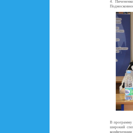
4. Пичененк
Подмосковног
В программу 
широкий спек
конференции 