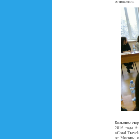
отношения.
Большим сюрп
2016 года Ан
«Coral Trave
от Москвы, о