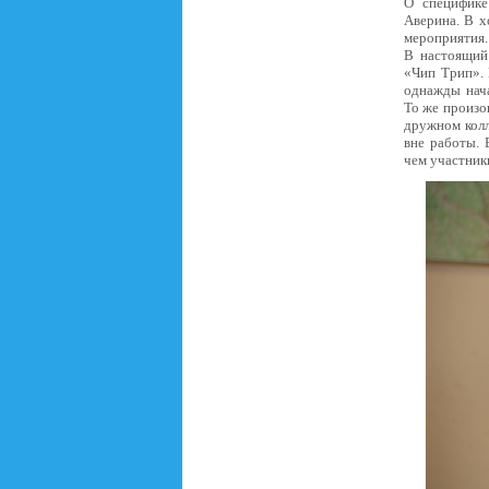
О специфике
Аверина. В х
мероприятия. 
В настоящий 
«Чип Трип». 
однажды нача
То же произош
дружном колл
вне работы. 
чем участники