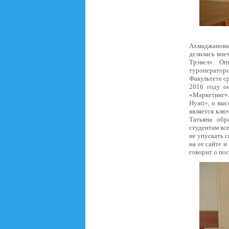
Ахмаджанова 
делилась впе
Трэвел». Оп
туроператорс
Факультете с
2016 году о
«Маркетинг».
Hyatt», о вы
является клю
Татьяна обр
студентам вс
не упускать 
на ее сайте 
говорит о по