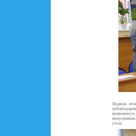
Подвела ито
поблагодари
возможность 
выпускникам
столе.