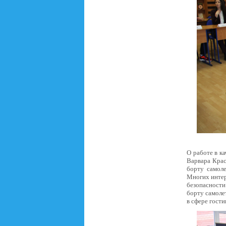
О работе в к
Варвара Крас
борту самоле
Многих интер
безопасности
борту самолет
в сфере гост