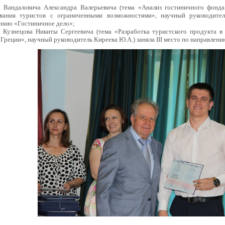
а Вандаловича Александра Валерьевича (тема «Анализ гостиничного фонд
вания туристов с ограниченными возможностями», научный руководител
ению «Гостиничное дело»;
а Кузнецова Никиты Сергеевича (тема «Разработка туристского продукта в
Греции», научный руководитель Киреева Ю.А.) заняла III место по направлен