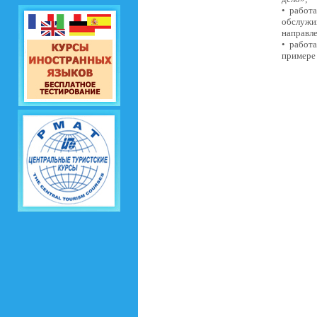
• работ
обслужи
направл
• работ
примере 