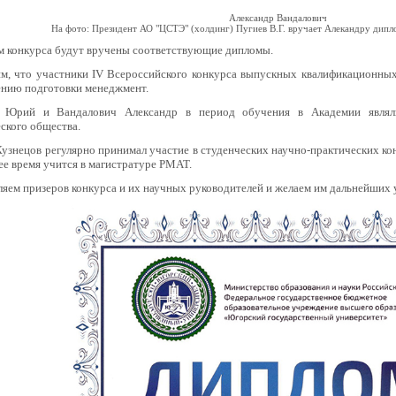
Александр Вандалович
На фото: Президент АО "ЦСТЭ" (холдинг) Пугиев В.Г. вручает Алекандру дип
м конкурса будут вручены соответствующие дипломы.
м, что участники IV Всероссийского конкурса выпускных квалификационных
ению подготовки менеджмент.
 Юрий и Вандалович Александр в период обучения в Академии являли
ского общества.
узнецов регулярно принимал участие в студенческих научно-практических ко
е время учится в магистратуре РМАТ.
яем призеров конкурса и их научных руководителей и желаем им дальнейших