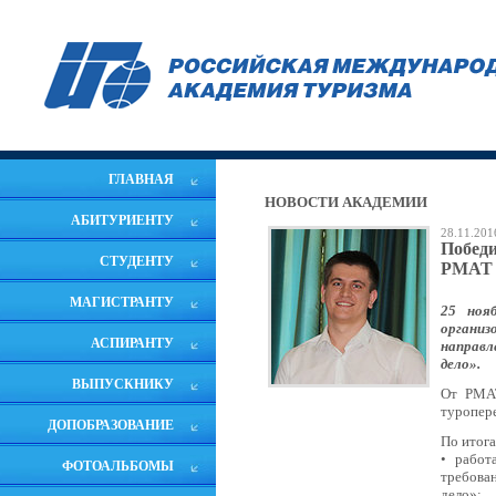
ГЛАВНАЯ
НОВОСТИ АКАДЕМИИ
АБИТУРИЕНТУ
28.11.201
Победи
СТУДЕНТУ
РМАТ
МАГИСТРАНТУ
25 ноя
организ
АСПИРАНТУ
направл
дело».
ВЫПУСКНИКУ
От РМАТ
туропере
ДОПОБРАЗОВАНИЕ
По итог
• работ
ФОТОАЛЬБОМЫ
требова
дело»;