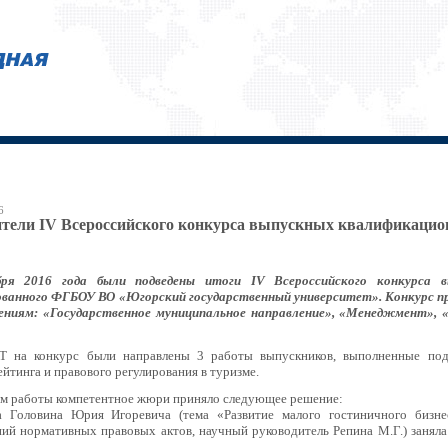
6
тели IV Всероссийского конкурса выпускных квалификацио
бря 2016 года были подведены итоги IV Всероссийского конкурса 
ованного ФГБОУ ВО «Югорский государственный университет». Конкурс пр
ениям: «Государственное муниципальное направление», «Менеджмент», 
 на конкурс были направлены 3 работы выпускников, выполненные под 
йтинга и правового регулирования в туризме.
ам работы компетентное жюри приняло следующее решение:
а Головина Юрия Игоревича (тема «Развитие малого гостиничного бизн
ний нормативных правовых актов, научный руководитель Репина М.Г.) заняла