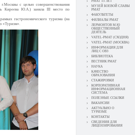
РМАТ 55 ЛЕТ
а г.Москвы с целью совершенствования
МУЗЕЙ БОЕВОЙ СЛАВЫ
ь Киреева Ю.А.) заняла III место по
РМАТ
ФАКУЛЬТЕТЫ
 рамках гастрономического туризма (на
ФИЛИАЛЫ РМАТ
ию «Туризм».
ЛЕРМОНТОВ М.Ю
ОБЩЕСТВЕННЫЙ
ДЕЯТЕЛЬ
VATEL-РМАТ (СХОДНЯ)
VATEL-РМАТ (МОСКВА)
ИНФОРМАЦИЯ ДЛЯ
ЛИЦ С ОВЗ
БИБЛИОТЕКА
ВЕСТНИК РМАТ
НАУКА
КАЧЕСТВО
ОБРАЗОВАНИЯ
СТАЖИРОВКИ
КОРПОРАТИВНАЯ
ИНФОРМАЦИОННАЯ
СИСТЕМА
ПОЛЕЗНЫЕ ССЫЛКИ
ВАКАНСИИ
АКТУАЛЬНО О
ТУРИЗМЕ
КОНТАКТЫ
СВЕДЕНИЯ ДЛЯ
ЛИЦЕНЗИРОВАНИЯ