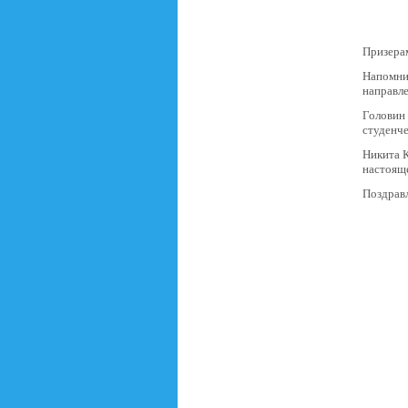
Призера
Напомни
направл
Головин
студенче
Никита К
настояще
Поздравл