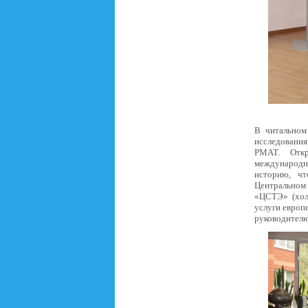
В читальном
исследования
РМАТ. Откр
международно
историю, ч
Центральном
«ЦСТЭ» (хол
услуги европ
руководителю