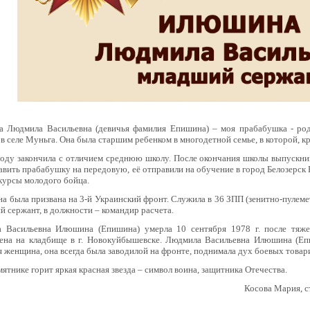
 Людмила Васильевна (девичья фамилия Епишина) – моя прабабушка - род
 в селе Муньга. Она была старшим ребенком в многодетной семье, в которой, к
оду закончила с отличием среднюю школу. После окончания школы выпускник
авить прабабушку на передовую, её отправили на обучение в город Белозерск
курсы молодого бойца.
а была призвана на 3-й Украинский фронт. Служила в 36 ЗПП (зенитно-пулеметн
й сержант, в должности – командир расчета.
 Васильевна Илюшина (Епишина) умерла 10 сентября 1978 г. после тяжел
ена на кладбище в г. Новокуйбышевске.​ Людмила Васильевна Илюшина (Епи
 женщина, она всегда была заводилой на фронте, поднимала дух боевых товар
мятнике горит яркая красная звезда – символ воина, защитника Отечества.
Косова Мария, 