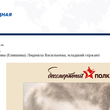
олк
0
на (Епишина) Людмила Васильевна, младший сержант