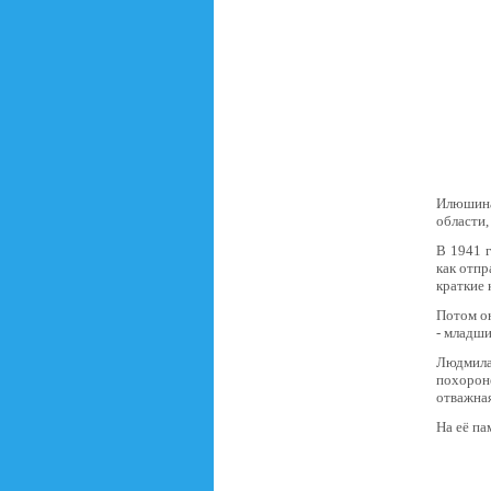
Илюшина
области,
В 1941 г
как отпр
краткие 
Потом он
- младши
Людмила
похорон
отважная
На её па