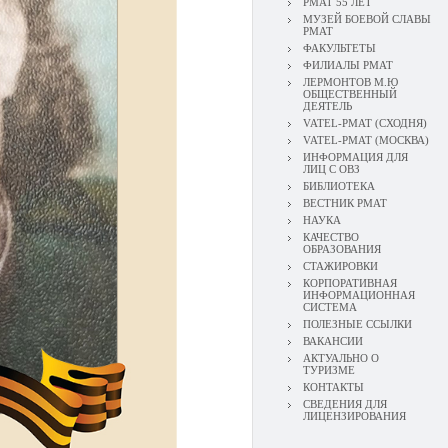
РМАТ 55 ЛЕТ
МУЗЕЙ БОЕВОЙ СЛАВЫ
РМАТ
ФАКУЛЬТЕТЫ
ФИЛИАЛЫ РМАТ
ЛЕРМОНТОВ М.Ю
ОБЩЕСТВЕННЫЙ
ДЕЯТЕЛЬ
VATEL-РМАТ (СХОДНЯ)
VATEL-РМАТ (МОСКВА)
ИНФОРМАЦИЯ ДЛЯ
ЛИЦ С ОВЗ
БИБЛИОТЕКА
ВЕСТНИК РМАТ
НАУКА
КАЧЕСТВО
ОБРАЗОВАНИЯ
СТАЖИРОВКИ
КОРПОРАТИВНАЯ
ИНФОРМАЦИОННАЯ
СИСТЕМА
ПОЛЕЗНЫЕ ССЫЛКИ
ВАКАНСИИ
АКТУАЛЬНО О
ТУРИЗМЕ
КОНТАКТЫ
СВЕДЕНИЯ ДЛЯ
ЛИЦЕНЗИРОВАНИЯ