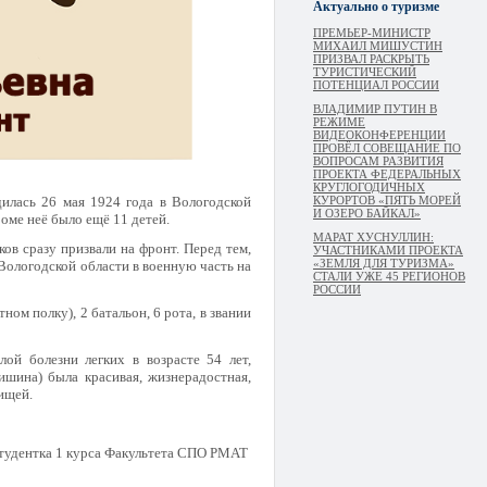
Актуально о туризме
ПРЕМЬЕР-МИНИСТР
МИХАИЛ МИШУСТИН
ПРИЗВАЛ РАСКРЫТЬ
ТУРИСТИЧЕСКИЙ
ПОТЕНЦИАЛ РОССИИ
ВЛАДИМИР ПУТИН В
РЕЖИМЕ
ВИДЕОКОНФЕРЕНЦИИ
ПРОВЁЛ СОВЕЩАНИЕ ПО
ВОПРОСАМ РАЗВИТИЯ
ПРОЕКТА ФЕДЕРАЛЬНЫХ
КРУГЛОГОДИЧНЫХ
илась 26 мая 1924 года в Вологодской
КУРОРТОВ «ПЯТЬ МОРЕЙ
И ОЗЕРО БАЙКАЛ»
роме неё было ещё 11 детей.
МАРАТ ХУСНУЛЛИН:
ов сразу призвали на фронт. Перед тем,
УЧАСТНИКАМИ ПРОЕКТА
«ЗЕМЛЯ ДЛЯ ТУРИЗМА»
 Вологодской области в военную часть на
СТАЛИ УЖЕ 45 РЕГИОНОВ
РОССИИ
ом полку), 2 батальон, 6 рота, в звании
ой болезни легких в возрасте 54 лет,
шина) была красивая, жизнерадостная,
ищей.
студентка 1 курса Факультета СПО РМАТ