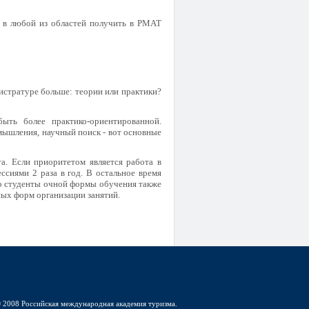
 в любой из областей получить в РМАТ
истратуре больше: теории или практики?
ыть более практико-ориентированной.
 мышления, научный поиск - вот основные
а. Если приоритетом является работа в
ссиями 2 раза в год. В остальное время
ко студенты очной формы обучения также
ых форм организации занятий.
 2008 Российская международная академия туризма.