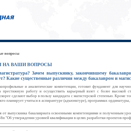
мые вопросы
Ы НА ВАШИ ВОПРОСЫ
 магистратура?
Зачем выпускнику, закончившему бакалаври
ет? Какие существенные различия между бакалавром и маги
зкопрофильные и аналитические компетенции, готовит фундамент для научно
на престижную работу и осуществить карьерный взлет с более высокой с
скорее сделают выбор в пользу кандидата с магистерской степенью. Кроме т
 кто планирует учиться в аспирантуре (адъюнктуре), программах ординатуры,
 от выпускника бакалавриата освоенными компетенциями и полученным уров
8н "Об утверждении уровней квалификации в целях разработки проектов проф