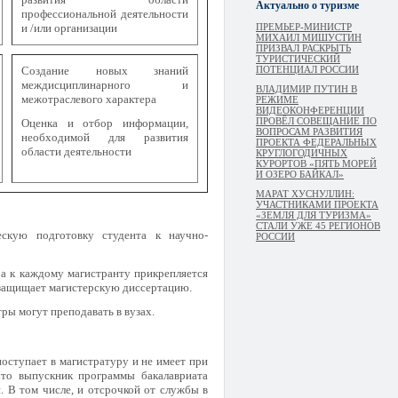
Актуально о туризме
профессиональной деятельности
и /или организации
ПРЕМЬЕР-МИНИСТР
МИХАИЛ МИШУСТИН
ПРИЗВАЛ РАСКРЫТЬ
ТУРИСТИЧЕСКИЙ
Создание новых знаний
ПОТЕНЦИАЛ РОССИИ
междисциплинарного и
ВЛАДИМИР ПУТИН В
межотраслевого характера
РЕЖИМЕ
ВИДЕОКОНФЕРЕНЦИИ
ПРОВЁЛ СОВЕЩАНИЕ ПО
Оценка и отбор информации,
ВОПРОСАМ РАЗВИТИЯ
необходимой для развития
ПРОЕКТА ФЕДЕРАЛЬНЫХ
области деятельности
КРУГЛОГОДИЧНЫХ
КУРОРТОВ «ПЯТЬ МОРЕЙ
И ОЗЕРО БАЙКАЛ»
МАРАТ ХУСНУЛЛИН:
УЧАСТНИКАМИ ПРОЕКТА
«ЗЕМЛЯ ДЛЯ ТУРИЗМА»
СТАЛИ УЖЕ 45 РЕГИОНОВ
ескую подготовку студента к научно-
РОССИИ
а к каждому магистранту прикрепляется
 защищает магистерскую диссертацию.
ры могут преподавать в вузах.
поступает в магистратуру и не имеет при
что выпускник программы бакалавриата
. В том числе, и отсрочкой от службы в