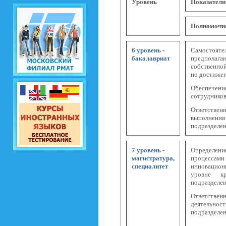
Уровень
Показатели
Полномочия
6 уровень -
Самостоя
бакалавриат
предполаг
собственно
по достиже
Обеспеч
сотруднико
Ответств
выполне
подразделен
7 уровень -
Определен
магистратура,
процессами 
специалитет
инновацион
уровне к
подразделе
Ответств
деятельнос
подразделе