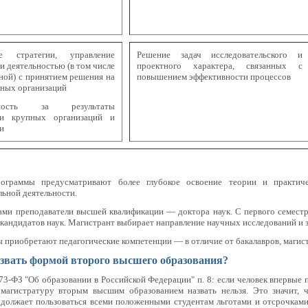
ие стратегии, управление
Решение задач исследовательского и
и деятельностью (в том числе
проектного характера, связанных с
ной) с принятием решения на
повышением эффективности процессов
пных организаций
енность за результаты
ти крупных организаций и
ли
рограммы предусматривают более глубокое освоение теории и практич
льной деятельности.
ами преподаватели высшей квалификации — доктора наук. С первого семестр
и кандидатов наук. Магистрант выбирает направление научных исследований и
 приобретают педагогические компетенции — в отличие от бакалавров, магист
звать формой второго высшего образования?
73-ФЗ "Об образовании в Российской Федерации" п. 8: если человек впервые 
 магистратуру вторым высшим образованием назвать нельзя. Это значит, 
должает пользоваться всеми положенными студентам льготами и отсрочками