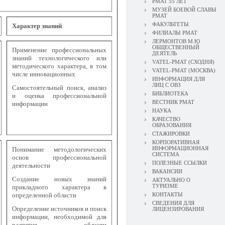
РМАТ 55 ЛЕТ
МУЗЕЙ БОЕВОЙ СЛАВЫ
РМАТ
ФАКУЛЬТЕТЫ
Характер
знаний
ФИЛИАЛЫ РМАТ
ЛЕРМОНТОВ М.Ю
ОБЩЕСТВЕННЫЙ
Применение профессиональных
ДЕЯТЕЛЬ
знаний технологического или
VATEL-РМАТ (СХОДНЯ)
методического характера, в том
VATEL-РМАТ (МОСКВА)
числе инновационных
ИНФОРМАЦИЯ ДЛЯ
ЛИЦ С ОВЗ
Самостоятельный поиск, анализ
БИБЛИОТЕКА
и оценка профессиональной
ВЕСТНИК РМАТ
информации
НАУКА
КАЧЕСТВО
ОБРАЗОВАНИЯ
СТАЖИРОВКИ
КОРПОРАТИВНАЯ
ИНФОРМАЦИОННАЯ
Понимание методологических
СИСТЕМА
основ профессиональной
ПОЛЕЗНЫЕ ССЫЛКИ
деятельности
ВАКАНСИИ
Создание новых знаний
АКТУАЛЬНО О
ТУРИЗМЕ
прикладного характера в
определенной области
КОНТАКТЫ
СВЕДЕНИЯ ДЛЯ
Определение источников и поиск
ЛИЦЕНЗИРОВАНИЯ
информации, необходимой для
развития области