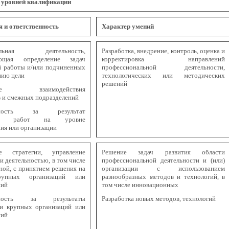
 уровней квалификации
 и ответственность
Характер умений
тельная деятельность,
Разработка, внедрение, контроль, оценка и
ающая определение задач
корректировка направлений
й работы и/или подчиненных
профессиональной деятельности,
нию цели
технологических или методических
решений
ение взаимодействия
в и смежных подразделений
енность за результат
ния работ на уровне
ия или организации
ие стратегии, управление
Решение задач развития области
и деятельностью, в том числе
профессиональной деятельности и (или)
ной, с принятием решения на
организации с использованием
рупных организаций или
разнообразных методов и технологий, в
ний
том числе инновационных
енность за результаты
Разработка новых методов, технологий
ти крупных организаций или
ний