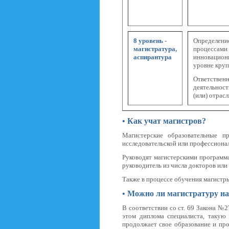
8 уровень -
Определен
магистратура,
процессами 
аспирантура
инновацион
уровне кру
Ответств
деятельнос
(или) отрас
•
Как учат магистров?
Магистерские образовательные п
исследовательской или профессиона
Руководят магистерскими программ
руководитель из числа докторов ил
Также в процессе обучения магистры
•
Можно ли магистратуру на
В соответствии со ст. 69 Закона №2
этом диплома специалиста, такую
продолжает свое образование и про