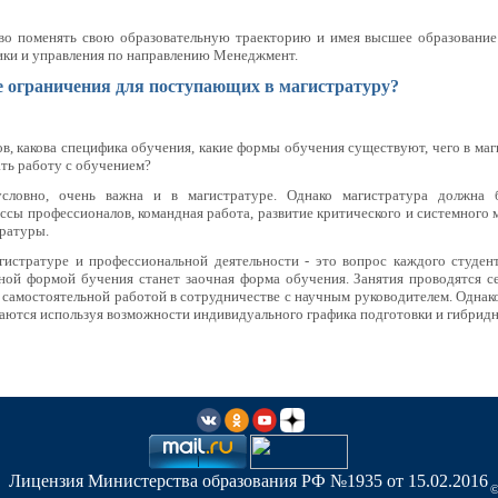
во поменять свою образовательную траекторию и имея высшее образование
ики и управления по направлению Менеджмент.
 ограничения для поступающих в магистратуру?
в, какова специфика обучения, какие формы обучения существуют, чего в маг
ть работу с обучением?
условно, очень важна и в магистратуре. Однако магистратура должна б
ссы профессионалов, командная работа, развитие критического и системного
ратуры.
истратуре и профессиональной деятельности - это вопрос каждого студент
ной формой бучения станет заочная форма обучения. Занятия проводятся се
 самостоятельной работой в сотрудничестве с научным руководителем. Одна
аются используя возможности индивидуального графика подготовки и гибридн
Лицензия Министерства образования РФ №1935 от 15.02.2016
©