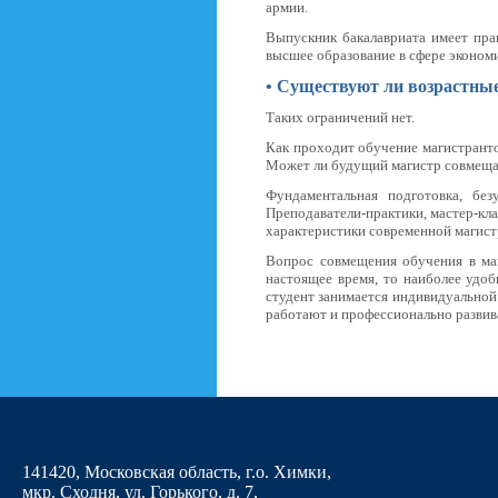
армии.
Выпускник бакалавриата имеет пра
высшее образование в сфере эконом
•
Существуют ли возрастные
Таких ограничений нет.
Как проходит обучение магистранто
Может ли будущий магистр совмеща
Фундаментальная подготовка, без
Преподаватели-практики, мастер-кла
характеристики современной магист
Вопрос совмещения обучения в маг
настоящее время, то наиболее удоб
студент занимается индивидуальной
работают и профессионально развив
141420, Московская область, г.о. Химки,
мкр. Сходня, ул. Горького, д. 7
,