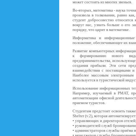
может состоять из многих звеньев.
Во-вторых, математика - наука точн
произвола в толковании, равно как,
студент добросовестно относится 
вокруг нас, узнать больше о его з
порядку, что царит в математике.
Информатика и информационные 
положение, обеспечивающее их взаи
Развитие компьютерных информацио
к формированию нового вида
предпринимательства, использующе
создания прибыли. Эти сети пре
взаимодействия с поставщиками и 
Наиболее массовым электронным 
используется в туристической индус
Использование информационных тех
Например, изучаемый в РМАТ, пр
автоматизации офисной деятельнос
приемом туристов.
Студентам предстоит освоить такж
Shelter (v.2), которая автоматизируе
• управляющих и директоров отелей
• руководителей служб бронировани
• администраторов службы приёма и
• менеджеров службы бронирования