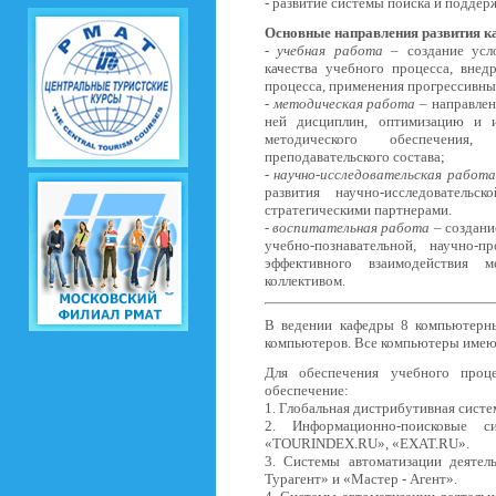
- развитие системы поиска и поддер
Основные направления развития 
-
учебная работа
– создание усл
качества учебного процесса, вне
процесса, применения прогрессивны
-
методическая работа
– направлен
ней дисциплин, оптимизацию и и
методического обеспечения,
преподавательского состава;
-
научно-исследовательская работ
развития научно-исследователь
стратегическими партнерами.
-
воспитательная работа
– создани
учебно-познавательной, научно-
эффективного взаимодействия ме
коллективом.
В ведении кафедры 8 компьютерны
компьютеров. Все компьютеры имеют
Для обеспечения учебного проце
обеспечение:
1. Глобальная дистрибутивная систе
2. Информационно-поисковые 
«TOURINDEX.RU», «EXAT.RU».
3. Системы автоматизации деятел
Турагент» и «Мастер - Агент».