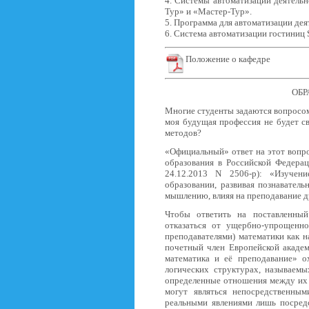
4. Системы автоматизации деятель
Тур» и «Мастер-Тур».
5. Программа для автоматизации дея
6. Система автоматизации гостиниц Sh
Положение о кафедре
ОБР
Многие студенты задаются вопросом
моя будущая профессия не будет с
методов?
«Официальный» ответ на этот вопр
образования в Российской Федера
24.12.2013 N 2506-р): «Изучен
образовании, развивая познаватель
мышлению, влияя на преподавание д
Чтобы ответить на поставленный
отказаться от ущербно-упрощенно
преподавателями) математики как н
почетный член Европейской академ
математика и её преподавание» о
логических структурах, называем
определенные отношения между их 
могут являться непосредственны
реальными явлениями лишь посредс