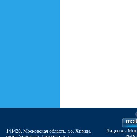
Лицензия Мин
141420, Московская область, г.о. Химки,
№1935
мкр. Сходня, ул. Горького, д. 7
,