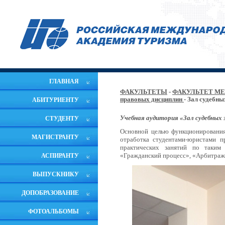
ГЛАВНАЯ
ФАКУЛЬТЕТЫ
-
ФАКУЛЬТЕТ М
правовых дисциплин
- Зал судебн
АБИТУРИЕНТУ
Учебная аудитория «Зал судебных 
СТУДЕНТУ
Основной целью функционирования
МАГИСТРАНТУ
отработка студентами-юристами 
практических занятий по таким
«Гражданский процесс», «Арбитражн
АСПИРАНТУ
ВЫПУСКНИКУ
ДОПОБРАЗОВАНИЕ
ФОТОАЛЬБОМЫ