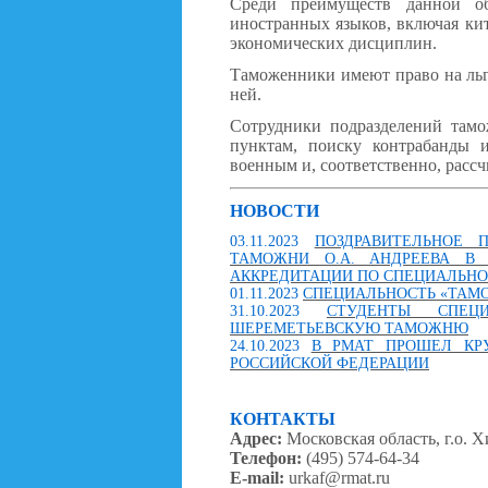
Среди преимуществ данной об
иностранных языков, включая ки
экономических дисциплин.
Таможенники имеют право на льг
ней.
Сотрудники подразделений там
пунктам, поиску контрабанды 
военным и, соответственно, рассч
НОВОСТИ
03.11.2023
ПОЗДРАВИТЕЛЬНОЕ 
ТАМОЖНИ О.А. АНДРЕЕВА В 
АККРЕДИТАЦИИ ПО СПЕЦИАЛЬНОС
01.11.2023
СПЕЦИАЛЬНОСТЬ «ТАМ
31.10.2023
СТУДЕНТЫ СПЕЦ
ШЕРЕМЕТЬЕВСКУЮ ТАМОЖНЮ
24.10.2023
В РМАТ ПРОШЕЛ КР
РОССИЙСКОЙ ФЕДЕРАЦИИ
КОНТАКТЫ
Адрес:
Московская область, г.о. Хи
Телефон:
(495) 574-64-34
E-mail:
urkaf@rmat.ru