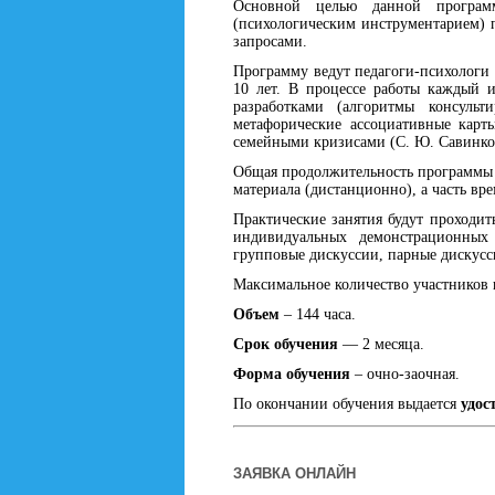
Основной целью данной программ
(психологическим инструментарием) пс
запросами.
Программу ведут педагоги-психологи 
10 лет. В процессе работы каждый 
разработками (алгоритмы консуль
метафорические ассоциативные карт
семейными кризисами (С. Ю. Савинков
Общая продолжительность программ
материала (дистанционно), а часть вр
Практические занятия будут проходит
индивидуальных демонстрационных 
групповые дискуссии, парные дискусси
Максимальное количество участников 
Объем
– 144 часа.
Срок обучения
— 2 месяца.
Форма обучения
– очно-заочная.
По окончании обучения выдается
удос
ЗАЯВКА ОНЛАЙН