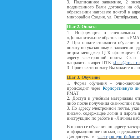
3. Подписанное заявление, 2 экз
подписанного Вами договора на об
образовании направьте почтой в адр
микрорайон Сходня, ул. Октябрьская, 
Шаг 2. Оплата
1. Информация о специальных с
«Дополнительное образование в РМАТ
2. При оплате стоимости обучения
оплату по указанному в заявлении ад
лицом менеджер ЦТК сформирует бл
адресу электронной почты
. Скан 
направить в адрес ЦТК:
sl.ctc@rmat.ru
3. Произвести оплату Вы можете в лю
Шаг 3. Обучение
1.
Форма обучения – очно-заочна
происходит через
Корпоративную и
РМАТ
.
2.
Доступ к учебным материалам от
либо после получения скан-копии пла
3. По адресу электронной почты, ука
письмо, содержащее логин и пароль 
инструкцию по работе в «Личном каб
В процессе обучения по адресу элект
информационное письмо, содержащее 
Для доступа в
электронную библио