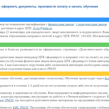
 оформить документы, произвести оплату и начать обучение
говор на повышение квалификации с
физическим лицом
/
с юридическим лицом
.
и договора в адрес ЦТК:
sl.ctc@rmat.ru
пляра (3 экземпляра для юридического лица) заполненного и подписанного Вам
ьном образовании направьте почтой в адрес ЦТК РМАТ: 141420, Московская 
ках и бонусах размещается на официальных страницах «Дополнительное обр
дическим лицом менеджер ЦТК сформирует и направит счет на оплату по указ
имости обучения физическим лицом менеджер ЦТК сформирует бланк квитанци
чты. Скан платежного поручения либо оплаченной квитанции необходимо напра
любом отделении банка или в кассе РМАТ.
тронное обучение, дистанционные технологии). Обучение происходит через
Ко
рывается в течение 1-2 дней после поступления оплаты либо после получения
азанному в заявлении на обучение, Вам направляется информационное письмо,
 куратора программы, инструкцию по работе в «Личном кабинете студента»
теку РМАТ
, где находятся дополнительные материалы по программам обучения
кабинетах
КИС РМАТ
. Программы обучения обеспечены уникальными учебны