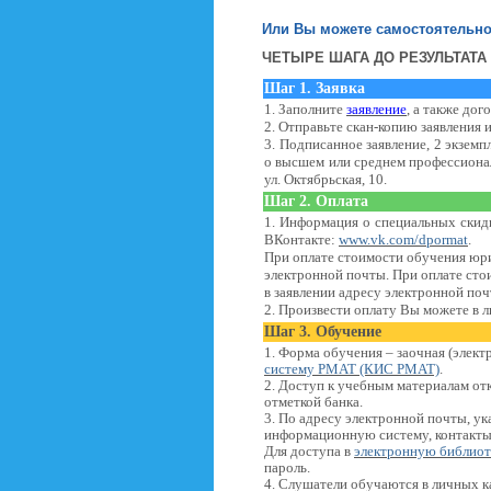
Или Вы можете самостоятельно
ЧЕТЫРЕ ШАГА ДО РЕЗУЛЬТАТА
Шаг 1. Заявка
1. Заполните
заявление
, а также до
2. Отправьте скан-копию заявления 
3. Подписанное заявление, 2 экзем
о высшем или среднем профессионал
ул. Октябрьская, 10.
Шаг 2. Оплата
1. Информация о специальных скид
ВКонтакте:
www.vk.com/dpormat
.
При оплате стоимости обучения юри
электронной почты. При оплате сто
в заявлении адресу электронной по
2. Произвести оплату Вы можете в 
Шаг 3. Обучение
1. Форма обучения – заочная (элек
систему РМАТ (КИС РМАТ)
.
2. Доступ к учебным материалам отк
отметкой банка.
3. По адресу электронной почты, ук
информационную систему, контакты
Для доступа в
электронную библио
пароль.
4. Слушатели обучаются в личных 