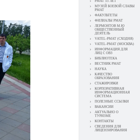
РМАТ 55 ЛЕТ
МУЗЕЙ БОЕВОЙ СЛАВЫ
РМАТ
ФАКУЛЬТЕТЫ
ФИЛИАЛЫ РМАТ
ЛЕРМОНТОВ М.Ю
ОБЩЕСТВЕННЫЙ
ДЕЯТЕЛЬ
VATEL-РМАТ (СХОДНЯ)
VATEL-РМАТ (МОСКВА)
ИНФОРМАЦИЯ ДЛЯ
ЛИЦ С ОВЗ
БИБЛИОТЕКА
ВЕСТНИК РМАТ
НАУКА
КАЧЕСТВО
ОБРАЗОВАНИЯ
СТАЖИРОВКИ
КОРПОРАТИВНАЯ
ИНФОРМАЦИОННАЯ
СИСТЕМА
ПОЛЕЗНЫЕ ССЫЛКИ
ВАКАНСИИ
АКТУАЛЬНО О
ТУРИЗМЕ
КОНТАКТЫ
СВЕДЕНИЯ ДЛЯ
ЛИЦЕНЗИРОВАНИЯ