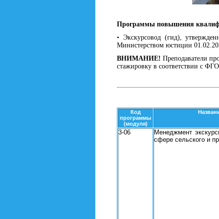
Программы повышения квали
• Экскурсовод (гид), утвержде
Министерством юстиции 01.02.202
ВНИМАНИЕ!
Преподаватели про
стажировку в соответствии с ФГОС
Код
Назван
программы
(модуля)
3-06
Менеджмент экскурс
сфере сельского и п