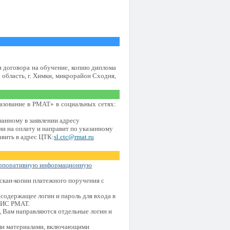
и договора на обучение, копию диплома
область, г. Химки, микрорайон Сходня,
азование в РМАТ» в социальных сетях:
анному в заявлении адресу
и на оплату и направит по указанному
вить в адрес ЦТК:
sl.ctc@rmat.ru
рпоративную информационную
 скан-копии платежного поручения с
 содержащее логин и пароль для входа в
 КИС РМАТ.
, Вам направляются отдельные логин и
ми материалами, включающими