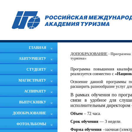
ГЛАВНАЯ
ДОПОБРАЗОВАНИЕ
- Программа 
туризма»
АБИТУРИЕНТУ
Программа повышения квали
СТУДЕНТУ
реализуется совместно с
«Национа
МАГИСТРАНТУ
Освоение данной программы поз
расширить разнообразие услуг для
АСПИРАНТУ
В
рамках обучения по прогр
связи в удобное для слуш
ВЫПУСКНИКУ
исполнительным директором «
ДОПОБРАЗОВАНИЕ
Объем
– 72 часа.
Срок обучения
— 3 недели.
ФОТОАЛЬБОМЫ
Форма обучения
–заочная (элект