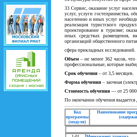
33 Сервис, оказание услуг насел
услуг, услуги гостеприимства, об
населению и иных услуг необход
реализация туристского продукт
проектирование в туризме; ока
иных средствах размещения, в
организаций общественного питан
сфера прикладных исследований.
Объем
– не менее 362 часов, чт
профессиональные, которые выби
Срок обучения
– от 3,5 месяцев.
Форма обучения
– заочная (элек
Стоимость обучения
— от 25 000
По окончании обучения выдается 
Код
Наименование прог
программы
(содержа
(модуля)
1-01
Менеджмент туризма