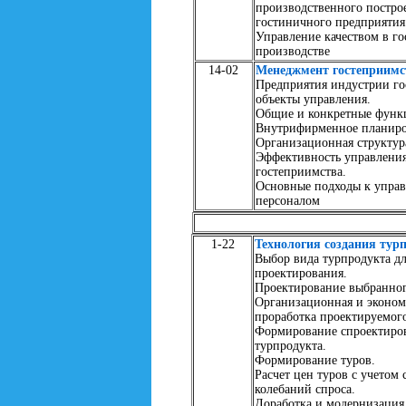
производственного постро
гостиничного предприятия
Управление качеством в г
производстве
14-02
Менеджмент гостеприимс
Предприятия индустрии го
объекты управления.
Общие и конкретные функ
Внутрифирменное планиро
Организационная структур
Эффективность управления
гостеприимства.
Основные подходы к упра
персоналом
1-22
Технология создания тур
Выбор вида турпродукта д
проектирования.
Проектирование выбранног
Организационная и эконом
проработка проектируемого
Формирование спроектиро
турпродукта.
Формирование туров.
Расчет цен туров с учетом
колебаний спроса.
Доработка и модернизация