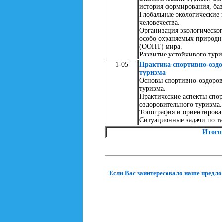
история формирования, ба
Глобальные экологические
человечества.
Организация экологическог
особо охраняемых природн
(ООПТ) мира.
Развитие устойчивого тур
1-05
Практика спортивно-оздо
туризма
Основы спортивно-оздоров
туризма.
Практические аспекты спо
оздоровительного туризма.
Топография и ориентирова
Ситуационные задачи по т
Итого
Если Вас заинтересовало наше предло