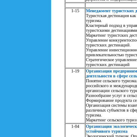
1-15
Менеджмент туристских 
Туристская дестинация как
туризма.
Кластерный подход в упра
туристскими дестинациями
Маркетинг туристских дес
Управление конкурентоспо
туристских дестинаций.
Управление инвестиционн
привлекательностью турис
Стратегическое управление
туристских дестинаций
1-19
Организация предприним
деятельности в сфере сел
Понятие сельского туризма
российского и международ
организации сельского тур
Разнообразие услуг в сельс
Формирование продукта се
Организация системы взаи
различных субъектов в сфе
туризма.
Маркетинг сельского туриз
1-04
Организация экологическ
устойчивого туризма
Экологический туризм. Оп