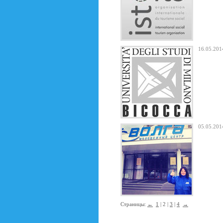
16.05.20
05.05.20
Страницы:
←
1
| 2 |
3
|
4
→